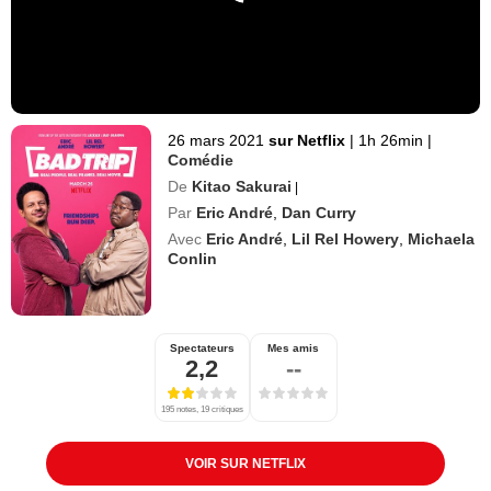
26 mars 2021
sur Netflix
|
1h 26min
|
Comédie
De
Kitao Sakurai
|
Par
Eric André
,
Dan Curry
Avec
Eric André
,
Lil Rel Howery
,
Michaela
Conlin
Spectateurs
Mes amis
2,2
--
195 notes, 19 critiques
VOIR SUR NETFLIX