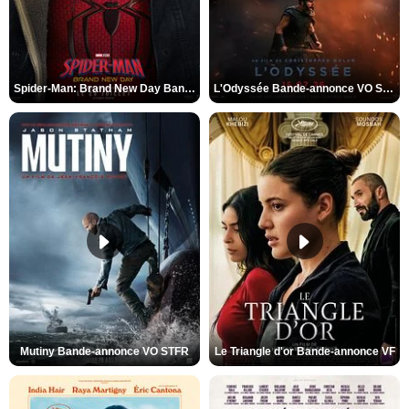
Spider-Man: Brand New Day Bande-annonce VO STFR
L'Odyssée Bande-annonce VO STFR
Mutiny Bande-annonce VO STFR
Le Triangle d'or Bande-annonce VF