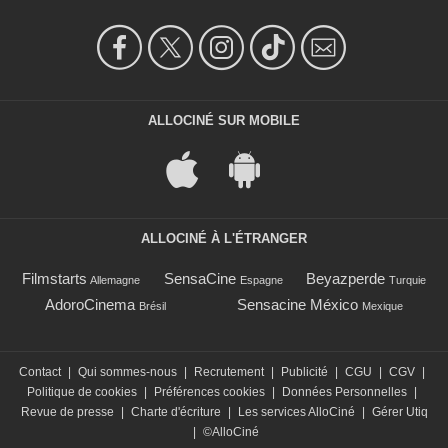
ALLOCINÉ SUR MOBILE
ALLOCINÉ À L'ÉTRANGER
Filmstarts
SensaCine
Beyazperde
Allemagne
Espagne
Turquie
AdoroCinema
Sensacine México
Brésil
Mexique
Contact
|
Qui sommes-nous
|
Recrutement
|
Publicité
|
CGU
|
CGV
|
Politique de cookies
|
Préférences cookies
|
Données Personnelles
|
Revue de presse
|
Charte d'écriture
|
Les services AlloCiné
|
Gérer Utiq
|
©AlloCiné