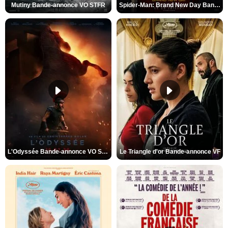
Mutiny Bande-annonce VO STFR
Spider-Man: Brand New Day Bande-annonce VO STFR
L'Odyssée Bande-annonce VO STFR
Le Triangle d'or Bande-annonce VF