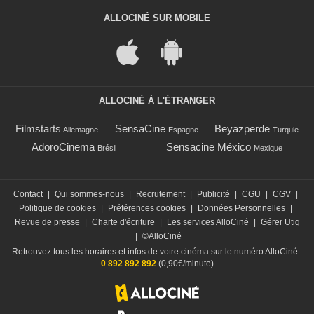
ALLOCINÉ SUR MOBILE
ALLOCINÉ À L'ÉTRANGER
Filmstarts
SensaCine
Beyazperde
Allemagne
Espagne
Turquie
AdoroCinema
Sensacine México
Brésil
Mexique
Contact
|
Qui sommes-nous
|
Recrutement
|
Publicité
|
CGU
|
CGV
|
Politique de cookies
|
Préférences cookies
|
Données Personnelles
|
Revue de presse
|
Charte d'écriture
|
Les services AlloCiné
|
Gérer Utiq
|
©AlloCiné
Retrouvez tous les horaires et infos de votre cinéma sur le numéro AlloCiné :
0 892 892 892
(0,90€/minute)