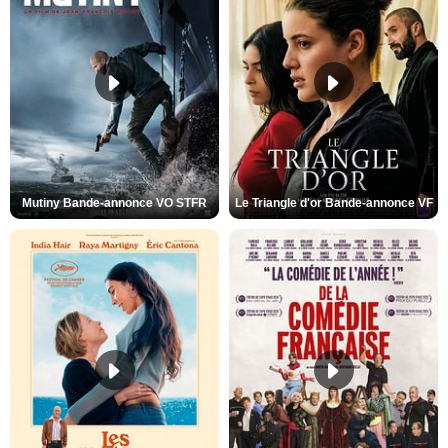
Mutiny Bande-annonce VO STFR
Le Triangle d'or Bande-annonce VF