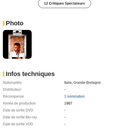
12 Critiques Spectateurs
Photo
Infos techniques
Nationalités
Italie
,
Grande-Bretagne
Distributeur
-
Récompense
1 nomination
Année de production
1987
Date de sortie DVD
-
Date de sortie Blu-ray
-
Date de sortie VOD
-