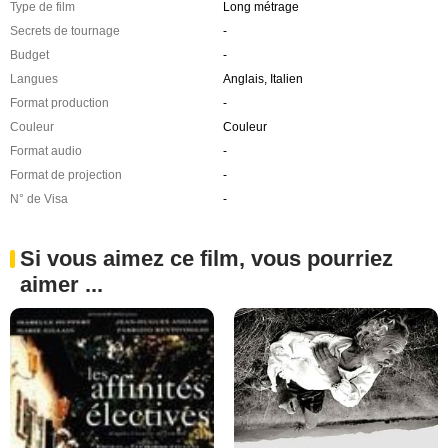
Type de film
Long métrage
Secrets de tournage
-
Budget
-
Langues
Anglais, Italien
Format production
-
Couleur
Couleur
Format audio
-
Format de projection
-
N° de Visa
-
Si vous aimez ce film, vous pourriez
aimer ...