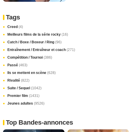
Tags
Creed
(4)
Meilleurs films de la série rocky
(16)
Catch / Boxe / Boxeur / Ring
(96)
Entraînement / Entraîneur et coach
(271)
Compétition / Tournoi
(386)
Passé
(463)
Ils se mettent en scène
(628)
Rivalité
(822)
Suite / Sequel
(1042)
Premier film
(1431)
Jeunes adultes
(9526)
Top Bandes-annonces