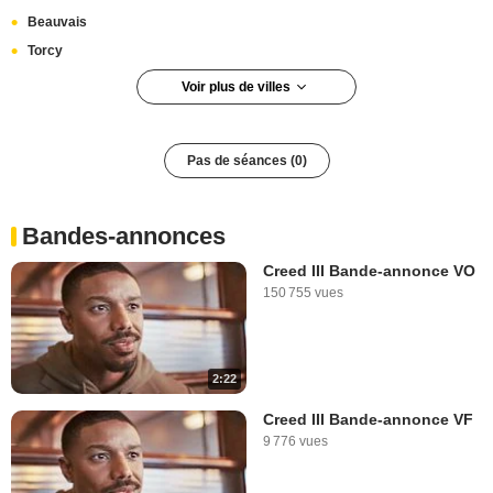
Beauvais
Torcy
Voir plus de villes
Nanterre
Mantes-la-Jolie
Pas de séances (0)
Épinay-sur-Seine
Sarcelles
Bandes-annonces
Creed III Bande-annonce VO
150 755 vues
2:22
Creed III Bande-annonce VF
9 776 vues