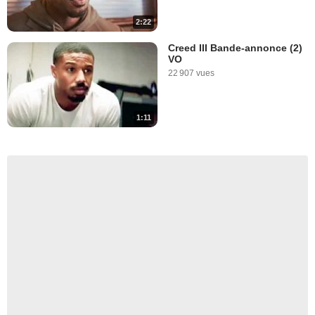
2:22
Creed III Bande-annonce (2)
VO
22 907 vues
1:11