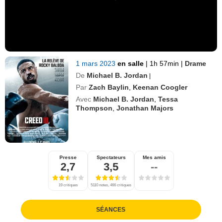
1 mars 2023
en salle
|
1h 57min
|
Drame
De
Michael B. Jordan
|
Par
Zach Baylin
,
Keenan Coogler
Avec
Michael B. Jordan
,
Tessa
Thompson
,
Jonathan Majors
Presse
Spectateurs
Mes amis
2,7
3,5
--
19 critiques
5110 notes, 466 critiques
SÉANCES