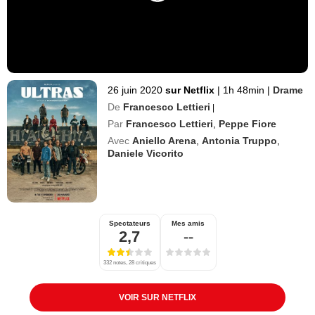
26 juin 2020
sur Netflix
|
1h 48min
|
Drame
De
Francesco Lettieri
|
Par
Francesco Lettieri
,
Peppe Fiore
Avec
Aniello Arena
,
Antonia Truppo
,
Daniele Vicorito
Spectateurs
Mes amis
2,7
--
332 notes, 28 critiques
VOIR SUR NETFLIX