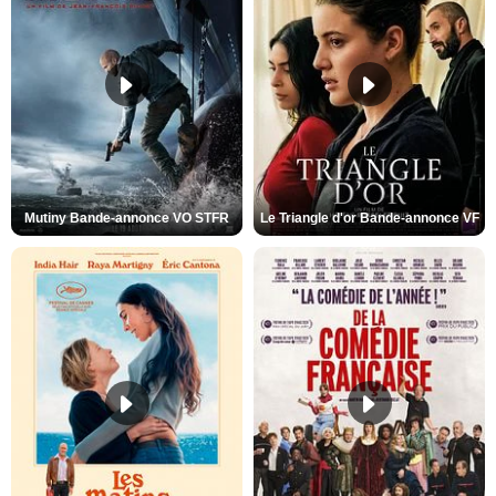
Mutiny Bande-annonce VO STFR
Le Triangle d'or Bande-annonce VF