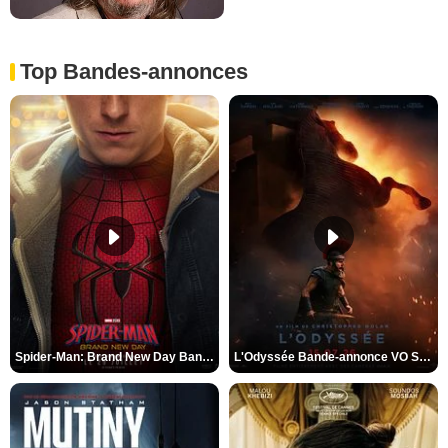
Top Bandes-annonces
Spider-Man: Brand New Day Bande-annonce VO STFR
L'Odyssée Bande-annonce VO STFR