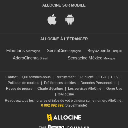
ALLOCINÉ SUR MOBILE
ALLOCINÉ À L'ÉTRANGER
Filmstarts
SensaCine
Beyazperde
Allemagne
Espagne
Turquie
AdoroCinema
Sensacine México
Brésil
Mexique
Contact
|
Qui sommes-nous
|
Recrutement
|
Publicité
|
CGU
|
CGV
|
Politique de cookies
|
Préférences cookies
|
Données Personnelles
|
Revue de presse
|
Charte d'écriture
|
Les services AlloCiné
|
Gérer Utiq
|
©AlloCiné
Retrouvez tous les horaires et infos de votre cinéma sur le numéro AlloCiné :
0 892 892 892
(0,90€/minute)