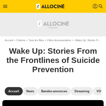
profil
menu
search
Accueil
Cinéma
Tous les films
Films documentaires
Wake Up: Stories From the Frontlines of Suicide Prevention de Nate Townsend
Wake Up: Stories From
the Frontlines of Suicide
Prevention
Accueil
News
Bandes-annonces
Streaming
VOD