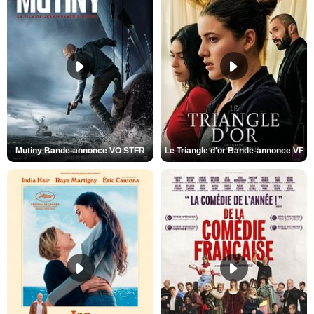
Mutiny Bande-annonce VO STFR
Le Triangle d'or Bande-annonce VF