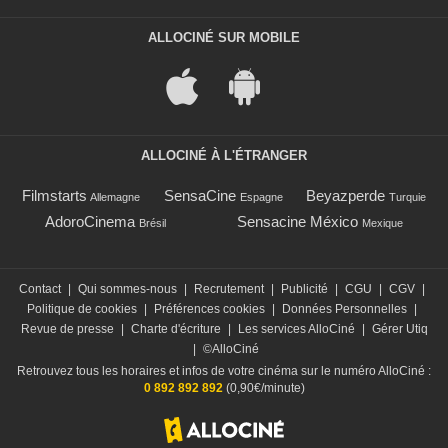
ALLOCINÉ SUR MOBILE
ALLOCINÉ À L'ÉTRANGER
Filmstarts
SensaCine
Beyazperde
Allemagne
Espagne
Turquie
AdoroCinema
Sensacine México
Brésil
Mexique
Contact
|
Qui sommes-nous
|
Recrutement
|
Publicité
|
CGU
|
CGV
|
Politique de cookies
|
Préférences cookies
|
Données Personnelles
|
Revue de presse
|
Charte d'écriture
|
Les services AlloCiné
|
Gérer Utiq
|
©AlloCiné
Retrouvez tous les horaires et infos de votre cinéma sur le numéro AlloCiné :
0 892 892 892
(0,90€/minute)