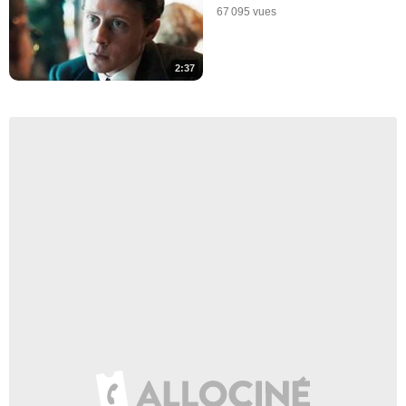
67 095 vues
2:37