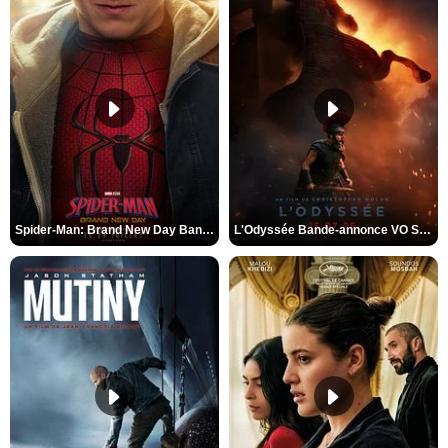
Spider-Man: Brand New Day Bande-annonce VO STFR
L'Odyssée Bande-annonce VO STFR