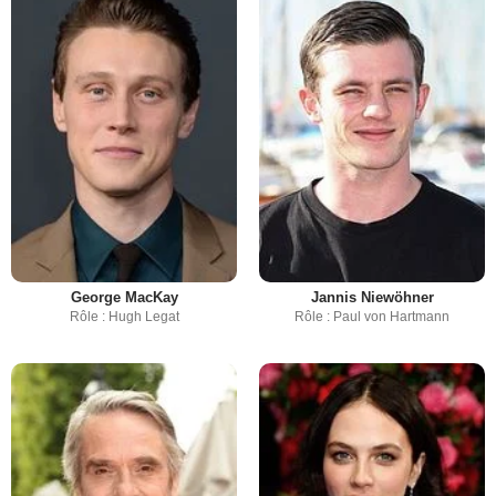
George MacKay
Jannis Niewöhner
Rôle : Hugh Legat
Rôle : Paul von Hartmann