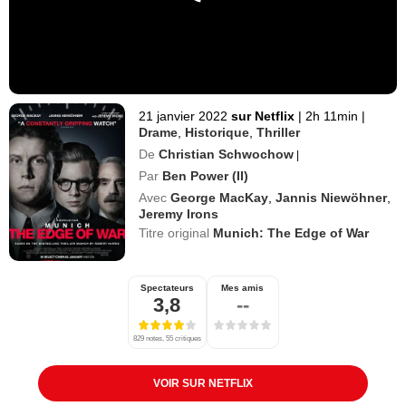
21 janvier 2022
sur Netflix
|
2h 11min
|
Drame
,
Historique
,
Thriller
De
Christian Schwochow
|
Par
Ben Power (II)
Avec
George MacKay
,
Jannis Niewöhner
,
Jeremy Irons
Titre original
Munich: The Edge of War
Spectateurs
Mes amis
3,8
--
829 notes, 55 critiques
VOIR SUR NETFLIX