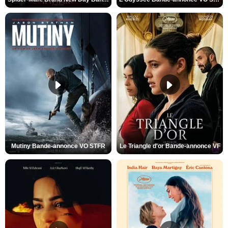
Mutiny Bande-annonce VO STFR
Le Triangle d'or Bande-annonce VF