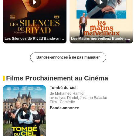
Les Silences de Riyad Bande-annonce VO STFR
Les Matins merveilleux Bande-annonce VF
Bandes-annonces à ne pas manquer
Films Prochainement au Cinéma
Tombé du ciel
de Mohamed Hamidi
avec Ilyes Djadel, Josiane Balasko
Film - Comédie
Bande-annonce