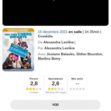
15 décembre 2021
en salle
|
1h 35min
|
Comédie
De
Alexandra Leclère
|
Par
Alexandra Leclère
Avec
Josiane Balasko
,
Didier Bourdon
,
Marilou Berry
Presse
Spectateurs
Mes amis
2,8
2,6
--
4 critiques
3262 notes, 242 critiques
VOD