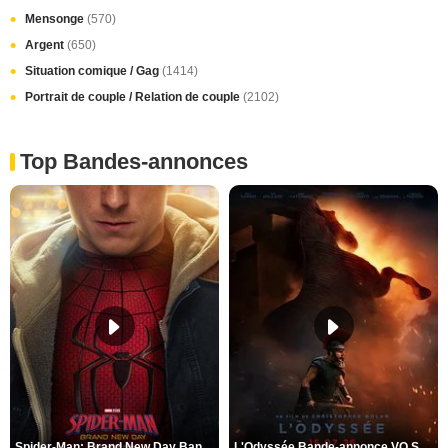
Mensonge
(570)
Argent
(650)
Situation comique / Gag
(1414)
Portrait de couple / Relation de couple
(2102)
Top Bandes-annonces
Spider-Man: Brand New Day Bande-annonce VO STFR
L'Odyssée Bande-annonce VO STFR