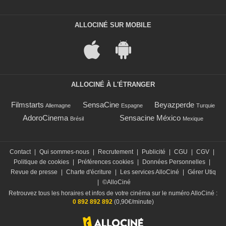
ALLOCINÉ SUR MOBILE
ALLOCINÉ À L'ÉTRANGER
Filmstarts
SensaCine
Beyazperde
Allemagne
Espagne
Turquie
AdoroCinema
Sensacine México
Brésil
Mexique
Contact
|
Qui sommes-nous
|
Recrutement
|
Publicité
|
CGU
|
CGV
|
Politique de cookies
|
Préférences cookies
|
Données Personnelles
|
Revue de presse
|
Charte d'écriture
|
Les services AlloCiné
|
Gérer Utiq
|
©AlloCiné
Retrouvez tous les horaires et infos de votre cinéma sur le numéro AlloCiné :
0 892 892 892
(0,90€/minute)