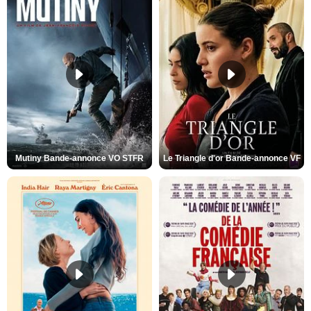
Mutiny Bande-annonce VO STFR
Le Triangle d'or Bande-annonce VF