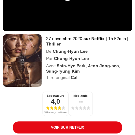
27 novembre 2020
sur Netflix
|
1h 52min
|
Thriller
De
Chung-Hyun Lee
|
Par
Chung-Hyun Lee
Avec
Shin-Hye Park
,
Jeon Jong-seo
,
Sung-ryung Kim
Titre original
Call
Spectateurs
Mes amis
4,0
--
583 notes, 41 critiques
VOIR SUR NETFLIX