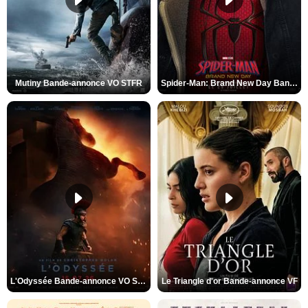
Mutiny Bande-annonce VO STFR
Spider-Man: Brand New Day Bande-annonce VO STFR
L'Odyssée Bande-annonce VO STFR
Le Triangle d'or Bande-annonce VF