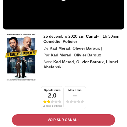
25 décembre 2020
sur Canal+
|
1h 30min
|
Comédie
,
Policier
De
Kad Merad
,
Olivier Baroux
|
Par
Kad Merad
,
Olivier Baroux
Avec
Kad Merad
,
Olivier Baroux
,
Lionel
Abelanski
Spectateurs
Mes amis
2,0
--
96 notes, 5 critiques
VOIR SUR CANAL+