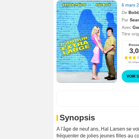
6 mars 
De
Bobb
Par
Sea
Avec
Gw
Titre ori
Press
3,0
14 critiqu
VOIR 
Synopsis
A l'âge de neuf ans, Hal Larsen se vo
fréquenter de jolies jeunes filles au c