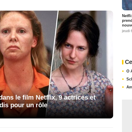
Netfl
prend
nouve
jeudi 
Ce
O 
Sc
Am
ans le film Netflix, 9 actrices et
dis pour un rôle