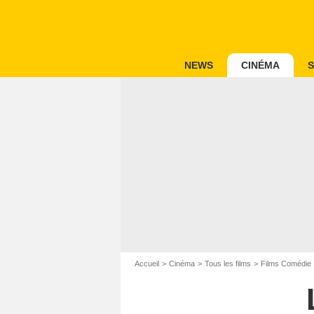
NEWS
CINÉMA
S
Accueil
Cinéma
Tous les films
Films Comédie