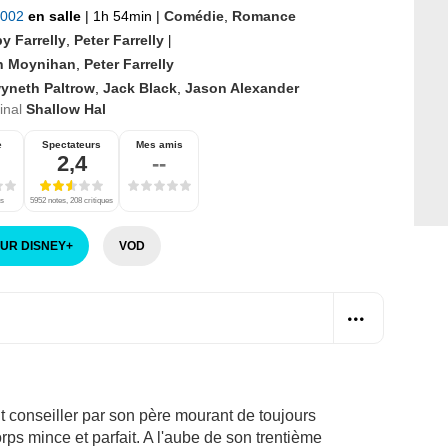
2002
en salle
|
1h 54min
|
Comédie
,
Romance
y Farrelly
,
Peter Farrelly
|
n Moynihan
,
Peter Farrelly
yneth Paltrow
,
Jack Black
,
Jason Alexander
ginal
Shallow Hal
e
Spectateurs
Mes amis
2,4
--
es
5952 notes, 208 critiques
SUR DISNEY
+
VOD
it conseiller par son père mourant de toujours
orps mince et parfait. A l'aube de son trentième