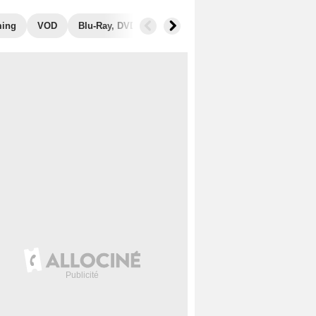
ming
VOD
Blu-Ray, DVD
Photos
Secrets de tournage