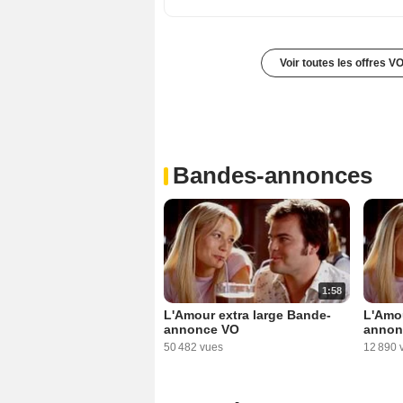
Voir toutes les offres V
Bandes-annonces
1:58
L'Amour extra large Bande-
L'Amou
annonce VO
annon
50 482 vues
12 890 