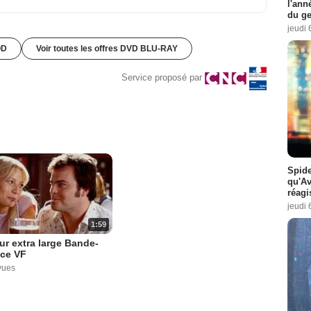
l'ann
du ge
jeudi 
OD
Voir toutes les offres DVD BLU-RAY
Service proposé par
Spide
qu'A
réagi
jeudi 
1:59
r extra large Bande-
ce VF
vues