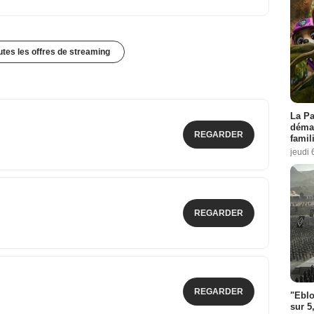
outes les offres de streaming
La Pa
démar
REGARDER
famil
jeudi 
REGARDER
REGARDER
"Eblo
sur 5