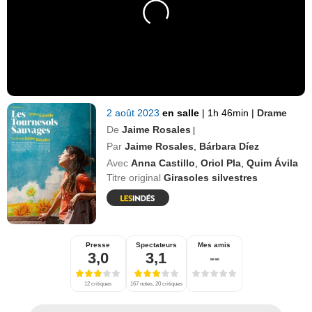
2 août 2023
en salle
|
1h 46min
|
Drame
De
Jaime Rosales
|
Par
Jaime Rosales
,
Bárbara Díez
Avec
Anna Castillo
,
Oriol Pla
,
Quim Ávila
Titre original
Girasoles silvestres
Presse
Spectateurs
Mes amis
3,0
3,1
--
12 critiques
167 notes, 20 critiques