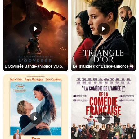
L'Odyssée Bande-annonce VO STFR
Le Triangle d'or Bande-annonce VF