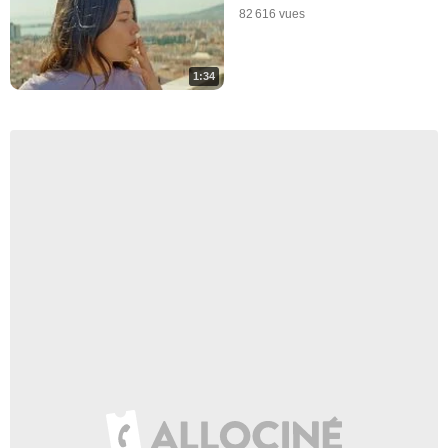
82 616 vues
1:34