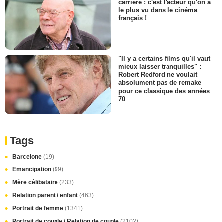
carrière : c'est l'acteur qu'on a
le plus vu dans le cinéma
français !
"Il y a certains films qu'il vaut
mieux laisser tranquilles" :
Robert Redford ne voulait
absolument pas de remake
pour ce classique des années
70
Tags
Barcelone
(19)
Emancipation
(99)
Mère célibataire
(233)
Relation parent / enfant
(463)
Portrait de femme
(1341)
Portrait de couple / Relation de couple
(2102)