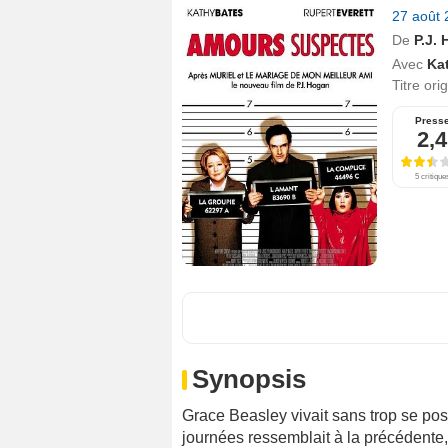
27 août
De
P.J.
Avec
Ka
Titre ori
Press
2,4
5 critique
Synopsis
Grace Beasley vivait sans trop se po
journées ressemblait à la précédente, j