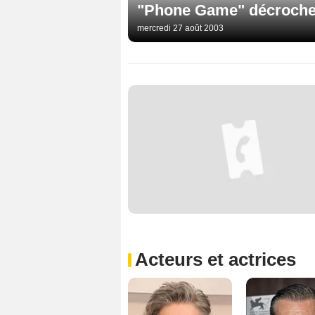
"Phone Game" décroche 
mercredi 27 août 2003
Acteurs et actrices