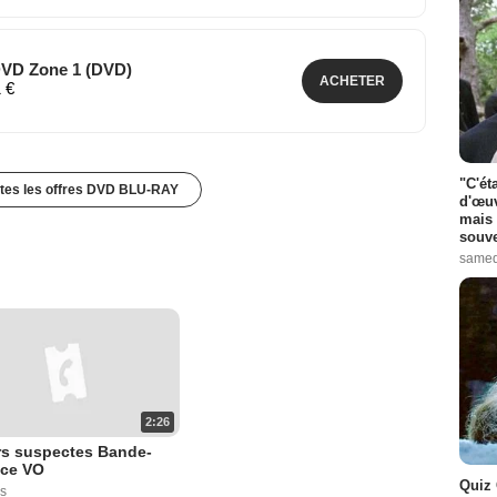
DVD Zone 1 (DVD)
ACHETER
1 €
"C'ét
utes les offres DVD BLU-RAY
d'œuv
mais 
souve
samed
2:26
s suspectes Bande-
ce VO
Quiz 
s