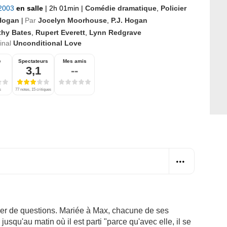
 2003
en salle
|
2h 01min
|
Comédie dramatique
,
Policier
 Hogan
Par
Jocelyn Moorhouse
,
P.J. Hogan
|
thy Bates
,
Rupert Everett
,
Lynn Redgrave
ginal
Unconditional Love
e
Spectateurs
Mes amis
3,1
--
s
77 notes, 15 critiques
ser de questions. Mariée à Max, chacune de ses
usqu'au matin où il est parti "parce qu'avec elle, il se