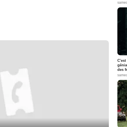
samed
C'est
génia
des f
samed