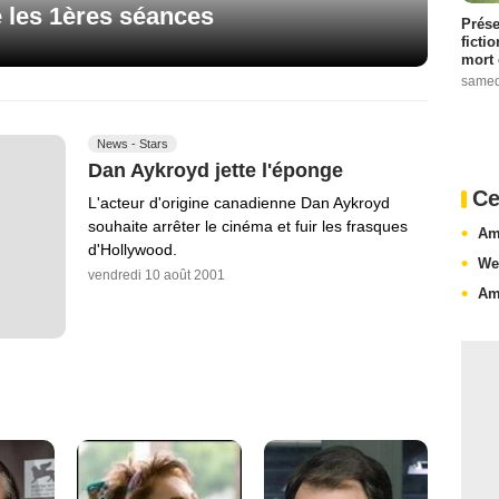
les 1ères séances
Prése
ficti
mort 
samed
News - Stars
Dan Aykroyd jette l'éponge
Ce
L'acteur d'origine canadienne Dan Aykroyd
souhaite arrêter le cinéma et fuir les frasques
Am
d'Hollywood.
We
vendredi 10 août 2001
Am