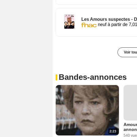
Les Amours suspectes - 
neuf à partir de 7,0
Voir to
Bandes-annonces
Amour
annon
2:23
540 vue