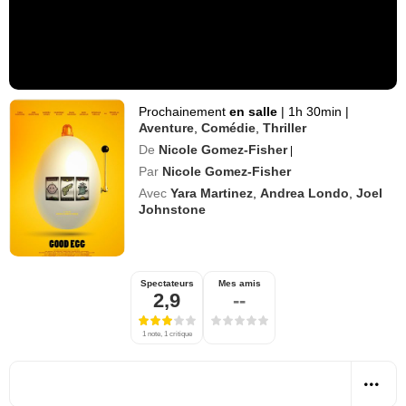
Prochainement
en salle
|
1h 30min
|
Aventure
,
Comédie
,
Thriller
De
Nicole Gomez-Fisher
|
Par
Nicole Gomez-Fisher
Avec
Yara Martinez
,
Andrea Londo
,
Joel
Johnstone
Spectateurs
Mes amis
2,9
--
1 note, 1 critique