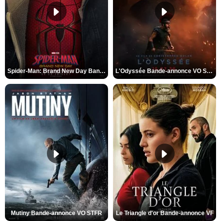
Spider-Man: Brand New Day Bande-annonce VO STFR
L'Odyssée Bande-annonce VO STFR
Mutiny Bande-annonce VO STFR
Le Triangle d'or Bande-annonce VF