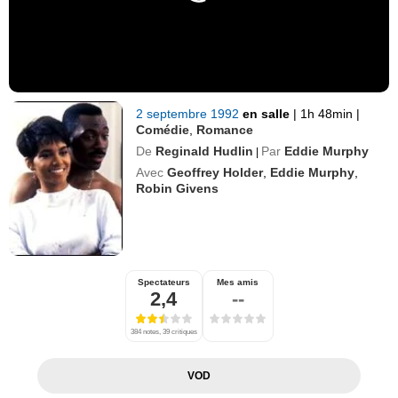
2 septembre 1992
en salle
|
1h 48min
|
Comédie
,
Romance
De
Reginald Hudlin
Par
Eddie Murphy
|
Avec
Geoffrey Holder
,
Eddie Murphy
,
Robin Givens
Spectateurs
Mes amis
2,4
--
384 notes, 39 critiques
VOD