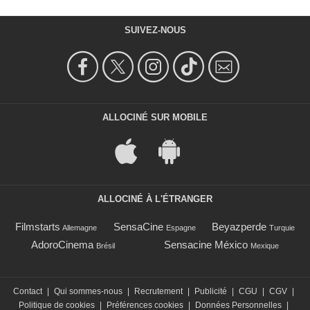
SUIVEZ-NOUS
ALLOCINÉ SUR MOBILE
ALLOCINÉ À L'ÉTRANGER
Filmstarts
SensaCine
Beyazperde
Allemagne
Espagne
Turquie
AdoroCinema
Sensacine México
Brésil
Mexique
Contact
|
Qui sommes-nous
|
Recrutement
|
Publicité
|
CGU
|
CGV
|
Politique de cookies
|
Préférences cookies
|
Données Personnelles
|