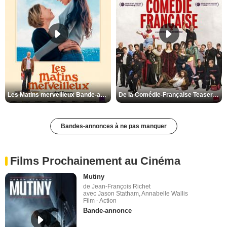
Les Matins merveilleux Bande-annonce VF
De la Comédie-Française Teaser VF
Bandes-annonces à ne pas manquer
Films Prochainement au Cinéma
Mutiny
de Jean-François Richet
avec Jason Statham, Annabelle Wallis
Film - Action
Bande-annonce