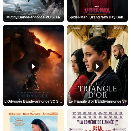
Mutiny Bande-annonce VO STFR
Spider-Man: Brand New Day Bande-annonce VO STFR
L'Odyssée Bande-annonce VO STFR
Le Triangle d'or Bande-annonce VF