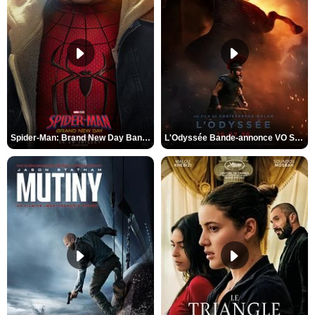
Spider-Man: Brand New Day Bande-annonce VO STFR
L'Odyssée Bande-annonce VO STFR