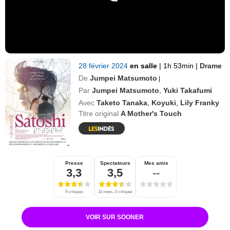
28 février 2024
en salle
|
1h 53min
|
Drame
De
Jumpei Matsumoto
|
Par
Jumpei Matsumoto
,
Yuki Takafumi
Avec
Taketo Tanaka
,
Koyuki
,
Lily Franky
Titre original
A Mother's Touch
Presse
Spectateurs
Mes amis
3,3
3,5
--
9 critiques
32 notes, 3 critiques
VOIR SUR SOONER