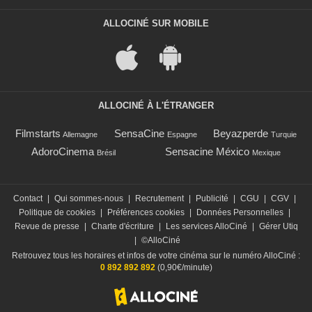
ALLOCINÉ SUR MOBILE
ALLOCINÉ À L'ÉTRANGER
Filmstarts
SensaCine
Beyazperde
Allemagne
Espagne
Turquie
AdoroCinema
Sensacine México
Brésil
Mexique
Contact
|
Qui sommes-nous
|
Recrutement
|
Publicité
|
CGU
|
CGV
|
Politique de cookies
|
Préférences cookies
|
Données Personnelles
|
Revue de presse
|
Charte d'écriture
|
Les services AlloCiné
|
Gérer Utiq
|
©AlloCiné
Retrouvez tous les horaires et infos de votre cinéma sur le numéro AlloCiné :
0 892 892 892
(0,90€/minute)