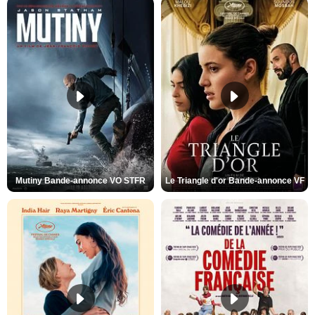
Mutiny Bande-annonce VO STFR
Le Triangle d'or Bande-annonce VF