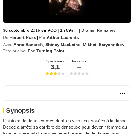
30 septembre 2016
en VOD
|
1h 59min
|
Drame
,
Romance
De
Herbert Ross
Par
Arthur Laurents
|
Avec
Anne Bancroft
,
Shirley MacLaine
,
Mikhail Baryshnikov
Titre original
The Turning Point
Spectateurs
Mes amis
3,1
--
Synopsis
L'histoire de deux femmes dont les vies sont vouées à la danse.
Deede a arrêté sa carrière de danseuse pour devenir femme au
foyer et mère, et dirige maintenant une école de danse dans