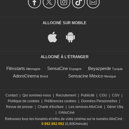
ALLOCINÉ SUR MOBILE
ALLOCINÉ À L'ÉTRANGER
Filmstarts
SensaCine
Beyazperde
Allemagne
Espagne
Turquie
AdoroCinema
Sensacine México
Brésil
Mexique
Contact
|
Qui sommes-nous
|
Recrutement
|
Publicité
|
CGU
|
CGV
|
Politique de cookies
|
Préférences cookies
|
Données Personnelles
|
Revue de presse
|
Charte d'écriture
|
Les services AlloCiné
|
Gérer Utiq
|
©AlloCiné
Retrouvez tous les horaires et infos de votre cinéma sur le numéro AlloCiné :
0 892 892 892
(0,90€/minute)