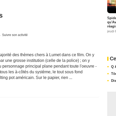
s
Spide
qu'A
réagi
jeudi 
Suivre son activité
ajorité des thèmes chers à Lumet dans ce film. On y
Ce
 une grosse institution (celle de la police) ; on y
du personnage principal plane pendant toute l'oeuvre -
Q 
tous les à-côtés du système, le tout sous fond
Tö
ing pot américain. Sur le papier, rien ...
Dis