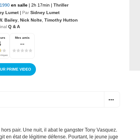
t 1990
en salle
|
2h 17min
|
Thriller
ey Lumet
Par
Sidney Lumet
|
. Bailey
,
Nick Nolte
,
Timothy Hutton
ginal
Q & A
eurs
Mes amis
4
--
ritiques
SUR PRIME VIDEO
 hors pair. Une nuit, il abat le gangster Tony Vasquez.
git en état de légitime défense. Pourtant, le jeune juge