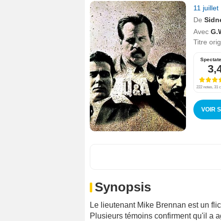
11 juille
De
Sidn
Avec
G.W
Titre ori
Spectat
3,
222 notes, 31 c
VOIR 
Synopsis
Le lieutenant Mike Brennan est un flic
Plusieurs témoins confirment qu'il a a