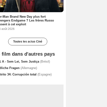
r-Man Brand New Day plus fort
vengers Endgame ? Les frères Russo
ssent à cet exploit
6 août 2026
Toutes les actus Ciné
 film dans d'autres pays
& A - Sem Lei, Sem Justiça
(Brésil)
dliche Fragen
(Allemagne)
trito 34: Corrupción total
(Espagne)