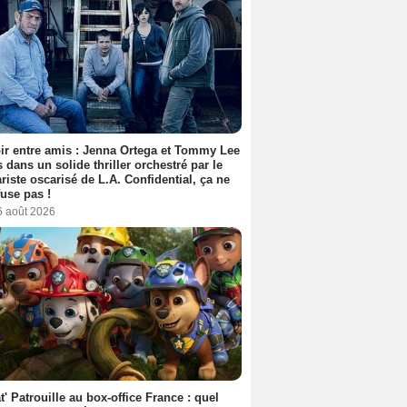
ir entre amis : Jenna Ortega et Tommy Lee
 dans un solide thriller orchestré par le
riste oscarisé de L.A. Confidential, ça ne
fuse pas !
6 août 2026
t' Patrouille au box-office France : quel