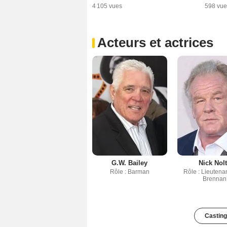
4 105 vues
598 vue
Acteurs et actrices
G.W. Bailey
Nick Nol
Rôle : Barman
Rôle : Lieutena
Brennan
Casting