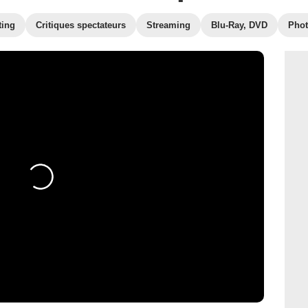
ting
Critiques spectateurs
Streaming
Blu-Ray, DVD
Pho