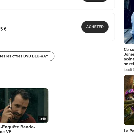
ACHETER
05 €
Ce so
Jones
utes les offres DVD BLU-RAY
scéna
se re
jeudi 
1:49
e-Enquête Bande-
La Pa
ce VF