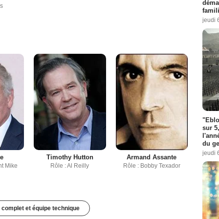
démar
s
famil
jeudi 
"Eblo
sur 5
l'ann
du ge
jeudi 
te
Timothy Hutton
Armand Assante
nt Mike
Rôle : Al Reilly
Rôle : Bobby Texador
 complet et équipe technique