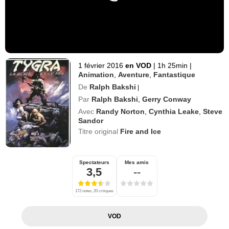
1 février 2016
en VOD
|
1h 25min
|
Animation
,
Aventure
,
Fantastique
De
Ralph Bakshi
|
Par
Ralph Bakshi
,
Gerry Conway
Avec
Randy Norton
,
Cynthia Leake
,
Steve
Sandor
Titre original
Fire and Ice
Spectateurs
Mes amis
3,5
--
172 notes, 20 critiques
VOD