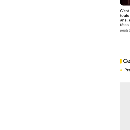
C'est
toute
ans, 
têtes
jeudi 
Ce
Pr