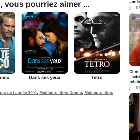
année
, vous pourriez aimer ...
jeudi 
Clint
l'act
lanco
Dans ses yeux
Tetro
relat
jeudi 
ilms de l'année 2001
,
Meilleurs films Drame
,
Meilleurs films