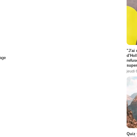
"J'ai
d'Hol
age
refus
super
jeudi 
Quiz 