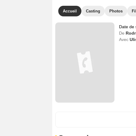
Accueil
Casting
Photos
Fi
Date de 
De
Rodr
Avec
Ul