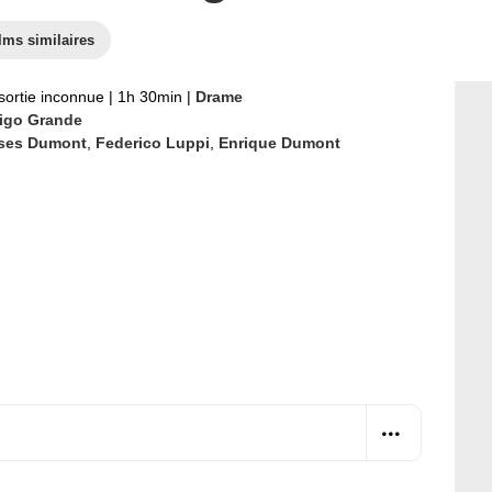
lms similaires
sortie inconnue
|
1h 30min
|
Drame
igo Grande
ises Dumont
,
Federico Luppi
,
Enrique Dumont