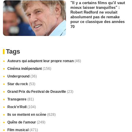
"Il y a certains films qu'il vaut
mieux laisser tranquilles" :
Robert Redford ne voulait
absolument pas de remake
pour ce classique des années
70
Tags
Auteurs qui adaptent leur propre roman
(46)
Cinéma indépendant
(156)
Underground
(36)
Star du rock
(53)
Grand Prix du Festival de Deauville
(23)
Transgenre
(81)
Rock'n'Roll
(104)
Ils se mettent en scène
(628)
Quête de l'amour
(249)
Film musical
(471)