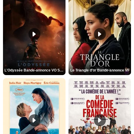
L'Odyssée Bande-annonce VO STFR
Le Triangle d'or Bande-annonce VF