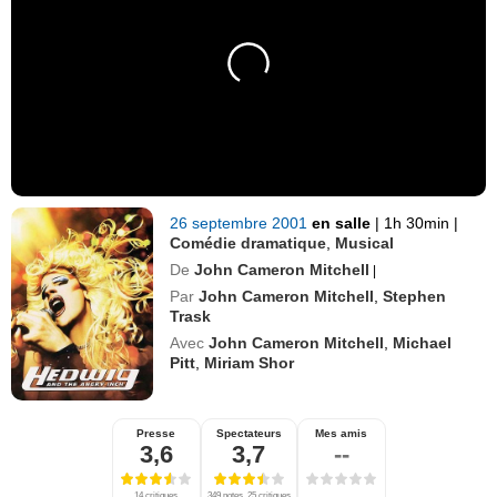
26 septembre 2001
en salle
|
1h 30min
|
Comédie dramatique
,
Musical
De
John Cameron Mitchell
|
Par
John Cameron Mitchell
,
Stephen
Trask
Avec
John Cameron Mitchell
,
Michael
Pitt
,
Miriam Shor
Presse
Spectateurs
Mes amis
3,6
3,7
--
14 critiques
349 notes, 25 critiques