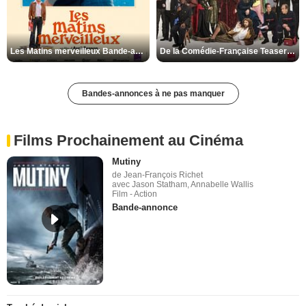
Les Matins merveilleux Bande-annonce VF
De la Comédie-Française Teaser VF
Bandes-annonces à ne pas manquer
Films Prochainement au Cinéma
Mutiny
de Jean-François Richet
avec Jason Statham, Annabelle Wallis
Film - Action
Bande-annonce