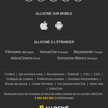
ALLOCINÉ SUR MOBILE
ALLOCINÉ À L'ÉTRANGER
Filmstarts
SensaCine
Beyazperde
Allemagne
Espagne
Turquie
AdoroCinema
Sensacine México
Brésil
Mexique
Contact
|
Qui sommes-nous
|
Recrutement
|
Publicité
|
CGU
|
CGV
|
Politique de cookies
|
Préférences cookies
|
Données Personnelles
|
Revue de presse
|
Charte d'écriture
|
Les services AlloCiné
|
Gérer Utiq
|
©AlloCiné
Retrouvez tous les horaires et infos de votre cinéma sur le numéro AlloCiné :
0 892 892 892
(0,90€/minute)