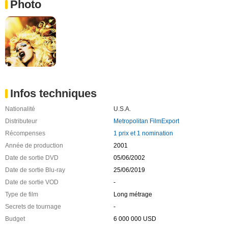
Photo
Infos techniques
Nationalité
U.S.A.
Distributeur
Metropolitan FilmExport
Récompenses
1 prix et 1 nomination
Année de production
2001
Date de sortie DVD
05/06/2002
Date de sortie Blu-ray
25/06/2019
Date de sortie VOD
-
Type de film
Long métrage
Secrets de tournage
-
Budget
6 000 000 USD