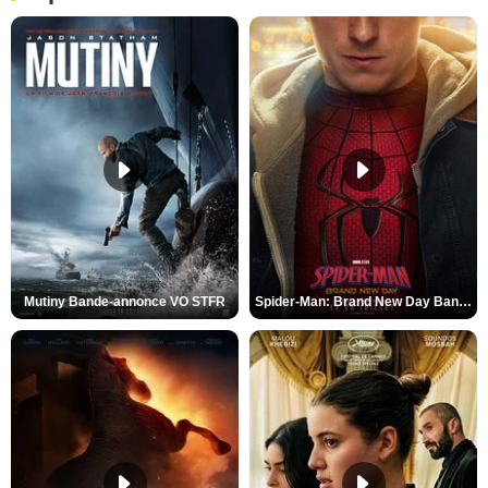
Mutiny Bande-annonce VO STFR
Spider-Man: Brand New Day Bande-annonce VO STFR