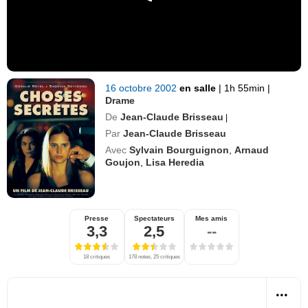
16 octobre 2002
en salle
|
1h 55min
|
Drame
De
Jean-Claude Brisseau
|
Par
Jean-Claude Brisseau
Avec
Sylvain Bourguignon
,
Arnaud
Goujon
,
Lisa Heredia
Presse
Spectateurs
Mes amis
3,3
2,5
--
18 critiques
178 notes, 25 critiques