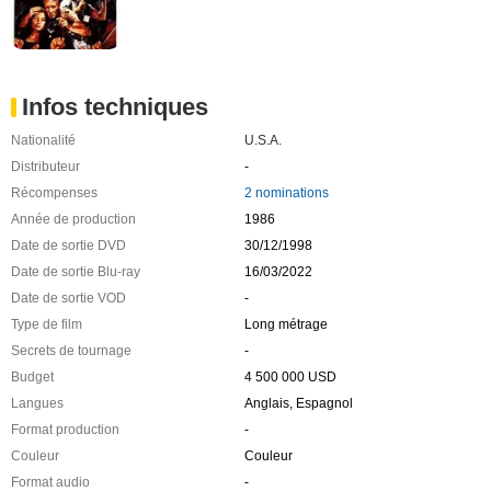
Infos techniques
Nationalité
U.S.A.
Distributeur
-
Récompenses
2 nominations
Année de production
1986
Date de sortie DVD
30/12/1998
Date de sortie Blu-ray
16/03/2022
Date de sortie VOD
-
Type de film
Long métrage
Secrets de tournage
-
Budget
4 500 000 USD
Langues
Anglais, Espagnol
Format production
-
Couleur
Couleur
Format audio
-