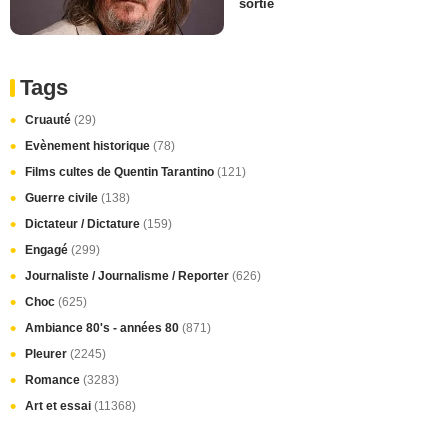
sortie
Tags
Cruauté
(29)
Evènement historique
(78)
Films cultes de Quentin Tarantino
(121)
Guerre civile
(138)
Dictateur / Dictature
(159)
Engagé
(299)
Journaliste / Journalisme / Reporter
(626)
Choc
(625)
Ambiance 80's - années 80
(871)
Pleurer
(2245)
Romance
(3283)
Art et essai
(11368)