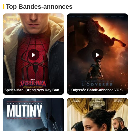
Top Bandes-annonces
Spider-Man: Brand New Day Bande-annonce VO STFR
L'Odyssée Bande-annonce VO STFR