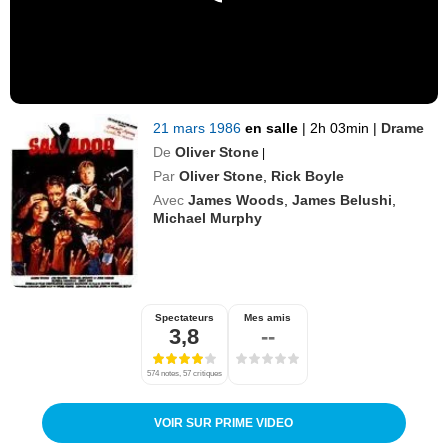
21 mars 1986
en salle
|
2h 03min
|
Drame
De
Oliver Stone
|
Par
Oliver Stone
,
Rick Boyle
Avec
James Woods
,
James Belushi
,
Michael Murphy
Spectateurs
Mes amis
3,8
--
574 notes, 57 critiques
VOIR SUR PRIME VIDEO