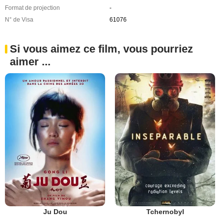
Format de projection
-
N° de Visa
61076
Si vous aimez ce film, vous pourriez
aimer ...
Ju Dou
Tchernobyl