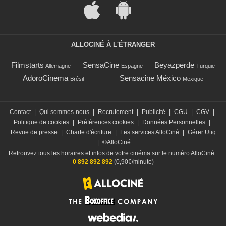
ALLOCINÉ À L'ÉTRANGER
Filmstarts
SensaCine
Beyazperde
Allemagne
Espagne
Turquie
AdoroCinema
Sensacine México
Brésil
Mexique
Contact
|
Qui sommes-nous
|
Recrutement
|
Publicité
|
CGU
|
CGV
|
Politique de cookies
|
Préférences cookies
|
Données Personnelles
|
Revue de presse
|
Charte d'écriture
|
Les services AlloCiné
|
Gérer Utiq
|
©AlloCiné
Retrouvez tous les horaires et infos de votre cinéma sur le numéro AlloCiné :
0 892 892 892
(0,90€/minute)