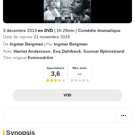
3 décembre 2013
en DVD
|
1h 29min
|
Comédie dramatique
Date de reprise
21 novembre 2018
De
Ingmar Bergman
Par
Ingmar Bergman
|
Avec
Harriet Andersson
,
Eva Dahlbeck
,
Gunnar Björnstrand
Titre original
Kvinnodröm
Spectateurs
Mes amis
3,6
--
VOD
Synopsis