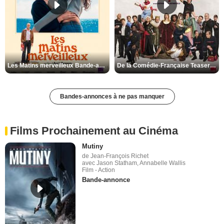
Les Matins merveilleux Bande-annonce VF
De la Comédie-Française Teaser VF
Bandes-annonces à ne pas manquer
Films Prochainement au Cinéma
Mutiny
de Jean-François Richet
avec Jason Statham, Annabelle Wallis
Film - Action
Bande-annonce