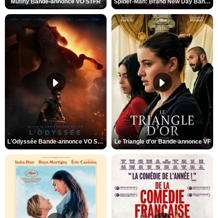
Mutiny Bande-annonce VO STFR
Spider-Man: Brand New Day Bande-annonce VO STFR
L'Odyssée Bande-annonce VO STFR
Le Triangle d'or Bande-annonce VF