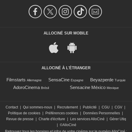
ALLOCINÉ SUR MOBILE
ALLOCINÉ À L'ÉTRANGER
Filmstarts
SensaCine
Beyazperde
Allemagne
Espagne
Turquie
AdoroCinema
Sensacine México
Brésil
Mexique
Contact
|
Qui sommes-nous
|
Recrutement
|
Publicité
|
CGU
|
CGV
|
Politique de cookies
|
Préférences cookies
|
Données Personnelles
|
Revue de presse
|
Charte d'écriture
|
Les services AlloCiné
|
Gérer Utiq
|
©AlloCiné
Retrouvez tous les horaires et infos de votre cinéma sur le numéro AlloCiné :