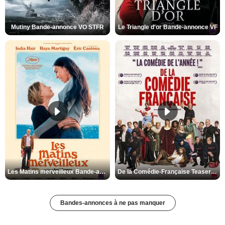
Mutiny Bande-annonce VO STFR
Le Triangle d'or Bande-annonce VF
Les Matins merveilleux Bande-annonce VF
De la Comédie-Française Teaser VF
Bandes-annonces à ne pas manquer