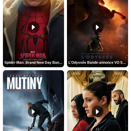
Spider-Man: Brand New Day Bande-annonce VO STFR
L'Odyssée Bande-annonce VO STFR