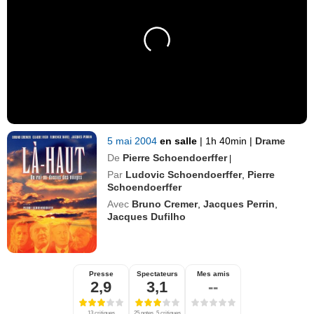
5 mai 2004
en salle
|
1h 40min
|
Drame
De
Pierre Schoendoerffer
|
Par
Ludovic Schoendoerffer
,
Pierre
Schoendoerffer
Avec
Bruno Cremer
,
Jacques Perrin
,
Jacques Dufilho
Presse
Spectateurs
Mes amis
2,9
3,1
--
13 critiques
25 notes, 5 critiques