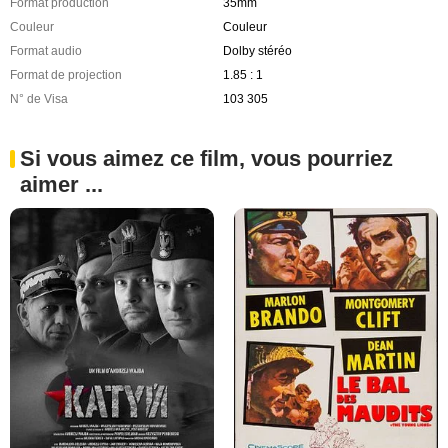
Format production
35mm
Couleur
Couleur
Format audio
Dolby stéréo
Format de projection
1.85 : 1
N° de Visa
103 305
Si vous aimez ce film, vous pourriez
aimer ...