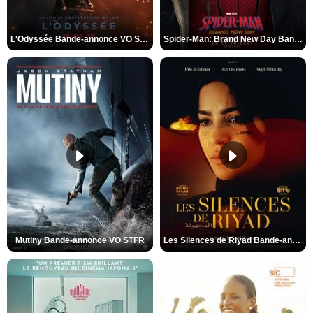
L'Odyssée Bande-annonce VO STFR
Spider-Man: Brand New Day Bande-annonce VO STFR
Mutiny Bande-annonce VO STFR
Les Silences de Riyad Bande-annonce VO STFR