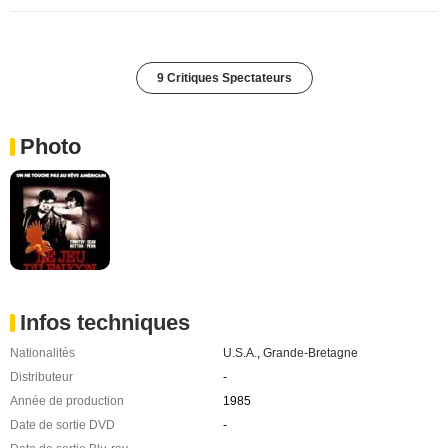
9 Critiques Spectateurs
Photo
Infos techniques
Nationalités
U.S.A.
,
Grande-Bretagne
Distributeur
-
Année de production
1985
Date de sortie DVD
-