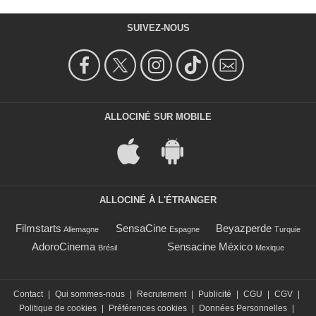
SUIVEZ-NOUS
ALLOCINÉ SUR MOBILE
ALLOCINÉ À L'ÉTRANGER
Filmstarts
SensaCine
Beyazperde
Allemagne
Espagne
Turquie
AdoroCinema
Sensacine México
Brésil
Mexique
Contact
|
Qui sommes-nous
|
Recrutement
|
Publicité
|
CGU
|
CGV
|
Politique de cookies
|
Préférences cookies
|
Données Personnelles
|