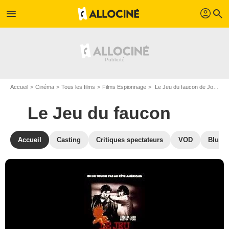
profil
menu
search
Accueil
Cinéma
Tous les films
Films Espionnage
Le Jeu du faucon de John Schlesinger
Le Jeu du faucon
Accueil
Casting
Critiques spectateurs
VOD
Blu-Ra