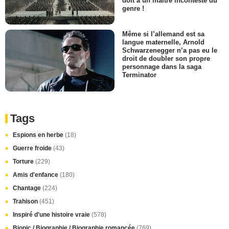
doit à un maître incontesté du
genre !
Même si l’allemand est sa
langue maternelle, Arnold
Schwarzenegger n’a pas eu le
droit de doubler son propre
personnage dans la saga
Terminator
Tags
Espions en herbe
(18)
Guerre froide
(43)
Torture
(229)
Amis d'enfance
(180)
Chantage
(224)
Trahison
(451)
Inspiré d'une histoire vraie
(578)
Biopic / Biographie / Biographie romancée
(769)