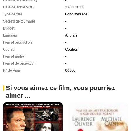
Date de sortie Blu-ray
-
Date de sortie VOD
23/12/2022
Type de film
Long métrage
Secrets de tournage
-
Budget
-
Langues
Anglais
Format production
-
Couleur
Couleur
Format audio
-
Format de projection
-
N° de Visa
60180
Si vous aimez ce film, vous pourriez
aimer ...