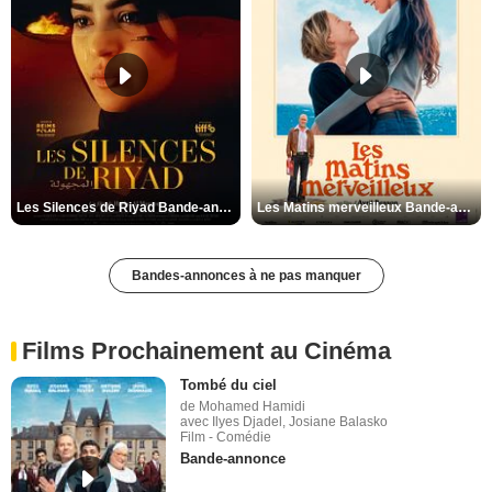
Les Silences de Riyad Bande-annonce VO STFR
Les Matins merveilleux Bande-annonce VF
Bandes-annonces à ne pas manquer
Films Prochainement au Cinéma
Tombé du ciel
de Mohamed Hamidi
avec Ilyes Djadel, Josiane Balasko
Film - Comédie
Bande-annonce