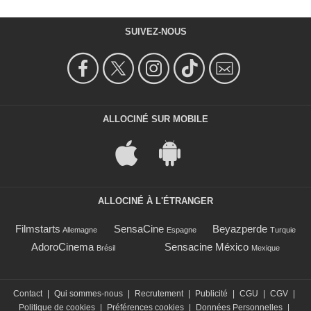
SUIVEZ-NOUS
ALLOCINÉ SUR MOBILE
ALLOCINÉ À L'ÉTRANGER
Filmstarts
SensaCine
Beyazperde
Allemagne
Espagne
Turquie
AdoroCinema
Sensacine México
Brésil
Mexique
Contact
|
Qui sommes-nous
|
Recrutement
|
Publicité
|
CGU
|
CGV
|
Politique de cookies
|
Préférences cookies
|
Données Personnelles
|