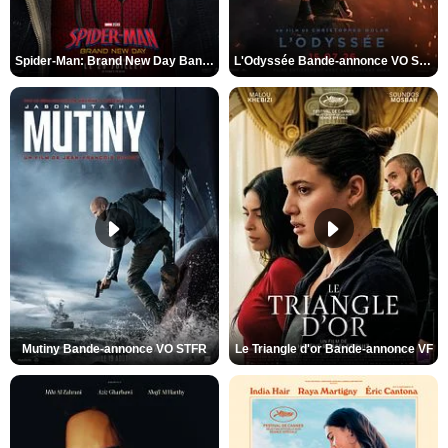
Spider-Man: Brand New Day Bande-annonce VO STFR
L'Odyssée Bande-annonce VO STFR
Mutiny Bande-annonce VO STFR
Le Triangle d'or Bande-annonce VF