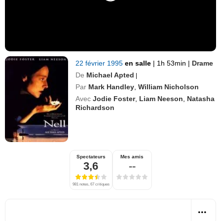
22 février 1995
en salle
|
1h 53min
|
Drame
De
Michael Apted
|
Par
Mark Handley
,
William Nicholson
Avec
Jodie Foster
,
Liam Neeson
,
Natasha
Richardson
Spectateurs
Mes amis
3,6
--
981 notes, 67 critiques