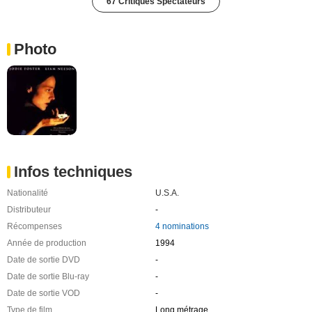
67 Critiques Spectateurs
Photo
Infos techniques
Nationalité
U.S.A.
Distributeur
-
Récompenses
4 nominations
Année de production
1994
Date de sortie DVD
-
Date de sortie Blu-ray
-
Date de sortie VOD
-
Type de film
Long métrage