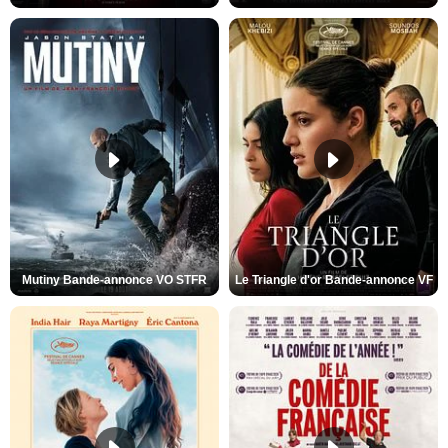
Mutiny Bande-annonce VO STFR
Le Triangle d'or Bande-annonce VF