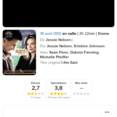
30 avril 2002
en salle
|
2h 12min
|
Drame
De
Jessie Nelson
|
Par
Jessie Nelson
,
Kristine Johnson
Avec
Sean Penn
,
Dakota Fanning
,
Michelle Pfeiffer
Titre original
I Am Sam
Presse
Spectateurs
Mes amis
2,7
3,8
--
17 critiques
2772 notes, 143 critiques