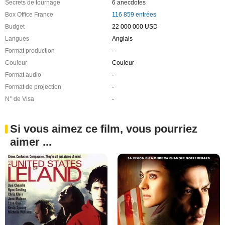
Secrets de tournage
6 anecdotes
Box Office France
116 859 entrées
Budget
22 000 000 USD
Langues
Anglais
Format production
-
Couleur
Couleur
Format audio
-
Format de projection
-
N° de Visa
-
Si vous aimez ce film, vous pourriez
aimer ...