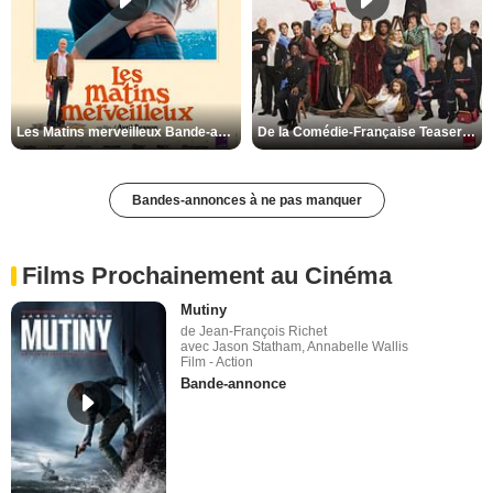
Les Matins merveilleux Bande-annonce VF
De la Comédie-Française Teaser VF
Bandes-annonces à ne pas manquer
Films Prochainement au Cinéma
Mutiny
de Jean-François Richet
avec Jason Statham, Annabelle Wallis
Film - Action
Bande-annonce