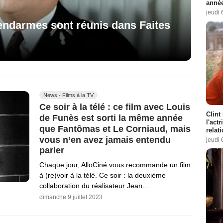
année
jeudi 
Gendarmes sont réunis dans Faites
News - Films à la TV
Ce soir à la télé : ce film avec Louis
Clint
de Funès est sorti la même année
l'act
que Fantômas et Le Corniaud, mais
relat
vous n’en avez jamais entendu
jeudi 
parler
Chaque jour, AlloCiné vous recommande un film
à (re)voir à la télé. Ce soir : la deuxième
collaboration du réalisateur Jean…
dimanche 9 juillet 2023