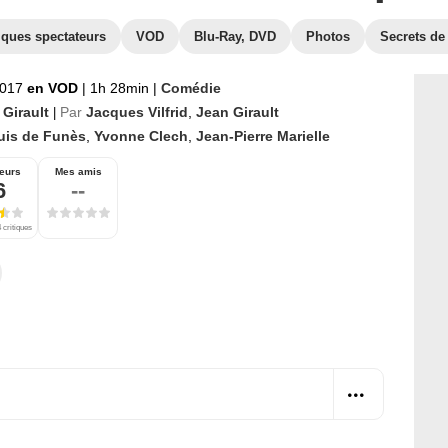
iques spectateurs
VOD
Blu-Ray, DVD
Photos
Secrets de
2017
en VOD
|
1h 28min
|
Comédie
 Girault
Par
Jacques Vilfrid
,
Jean Girault
|
uis de Funès
,
Yvonne Clech
,
Jean-Pierre Marielle
eurs
Mes amis
6
--
 critiques