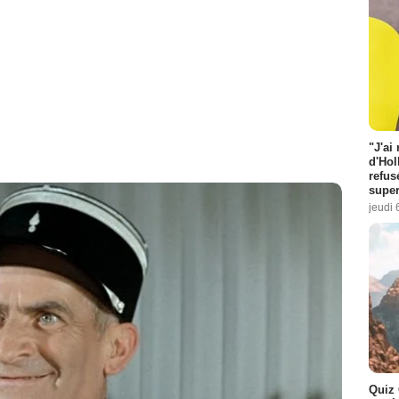
"J'ai
d'Hol
refus
super
jeudi 
Quiz 