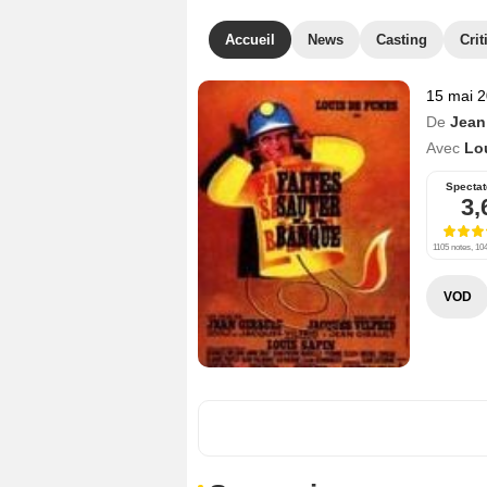
Accueil
News
Casting
Crit
15 mai 
De
Jean
Avec
Lo
Spectat
3,
1105 notes, 104
VOD