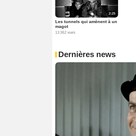
2:25
Les tunnels qui amènent à un
magot
13 362 vues
Dernières news