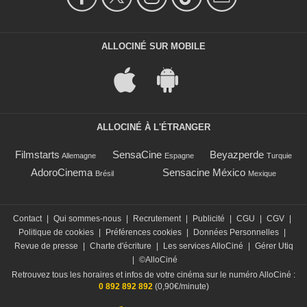
ALLOCINÉ SUR MOBILE
ALLOCINÉ À L'ÉTRANGER
Filmstarts
SensaCine
Beyazperde
Allemagne
Espagne
Turquie
AdoroCinema
Sensacine México
Brésil
Mexique
Contact
|
Qui sommes-nous
|
Recrutement
|
Publicité
|
CGU
|
CGV
|
Politique de cookies
|
Préférences cookies
|
Données Personnelles
|
Revue de presse
|
Charte d'écriture
|
Les services AlloCiné
|
Gérer Utiq
|
©AlloCiné
Retrouvez tous les horaires et infos de votre cinéma sur le numéro AlloCiné :
0 892 892 892
(0,90€/minute)