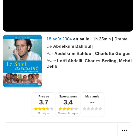
18 août 2004
en salle
|
1h 25min
|
Drame
De
Abdelkrim Bahloul
|
Par
Abdelkrim Bahloul
,
Charlotte Guigue
Avec
Lotfi Abdelli
,
Charles Berling
,
Mehdi
Dehbi
Presse
Spectateurs
Mes amis
3,7
3,4
--
11 critiques
30 notes, 2 critiques