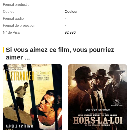
Format production
-
Couleur
Couleur
Format audio
-
Format de projection
-
N° de Visa
92 996
Si vous aimez ce film, vous pourriez
aimer ...