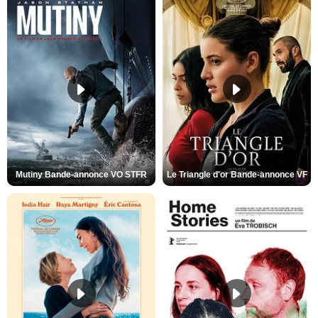
Mutiny Bande-annonce VO STFR
Le Triangle d'or Bande-annonce VF