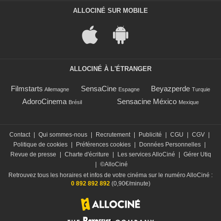
ALLOCINÉ SUR MOBILE
ALLOCINÉ À L'ÉTRANGER
Filmstarts
SensaCine
Beyazperde
Allemagne
Espagne
Turquie
AdoroCinema
Sensacine México
Brésil
Mexique
Contact
|
Qui sommes-nous
|
Recrutement
|
Publicité
|
CGU
|
CGV
|
Politique de cookies
|
Préférences cookies
|
Données Personnelles
|
Revue de presse
|
Charte d'écriture
|
Les services AlloCiné
|
Gérer Utiq
|
©AlloCiné
Retrouvez tous les horaires et infos de votre cinéma sur le numéro AlloCiné :
0 892 892 892
(0,90€/minute)