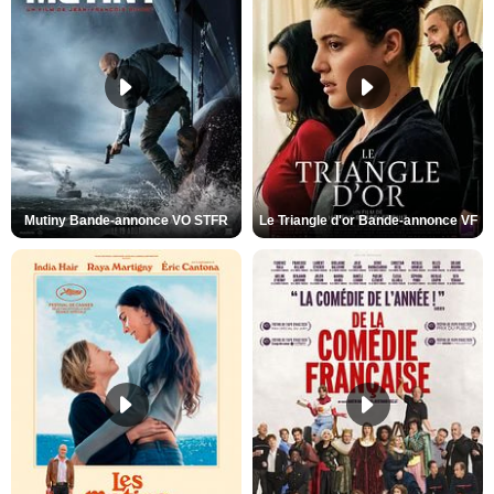
Mutiny Bande-annonce VO STFR
Le Triangle d'or Bande-annonce VF