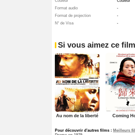
Couleur
Couleur
Format audio
-
Format de projection
-
N° de Visa
-
Si vous aimez ce film
Au nom de la liberté
Coming H
Pour découvrir d'autres films :
Meilleurs f
Drame en 1979
.