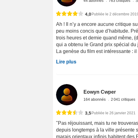
44 abonnés
763 critiques
S
4,0
Publiée le 2 décembre 201
Ah ! Il n’y a encore aucune critique sur
peu moins concis que d’habitude. Préci
trois heures et demie quand même, (d
qui a obtenu le Grand prix spécial du
La genèse du film est intéressante : il s
Lire plus
Eowyn Cwper
164 abonnés
2 041 critiques
3,5
Publiée le 26 janvier 2021
"Pas réjouissant, mais tu ne trouver
depuis longtemps à la ville présente so
marais orientaux infinis habitent des 