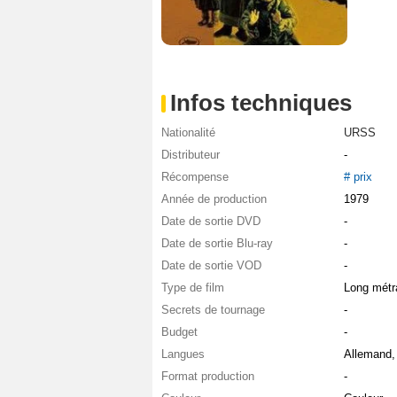
Infos techniques
Nationalité
URSS
Distributeur
-
Récompense
# prix
Année de production
1979
Date de sortie DVD
-
Date de sortie Blu-ray
-
Date de sortie VOD
-
Type de film
Long métr
Secrets de tournage
-
Budget
-
Langues
Allemand,
Format production
-