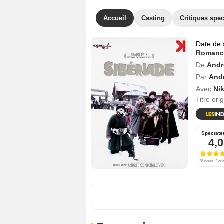
Accueil
Casting
Critiques spec
Date de 
Romanc
De
Andr
Par
And
Avec
Ni
Titre ori
Spectate
4,0
26 notes, 2 cri