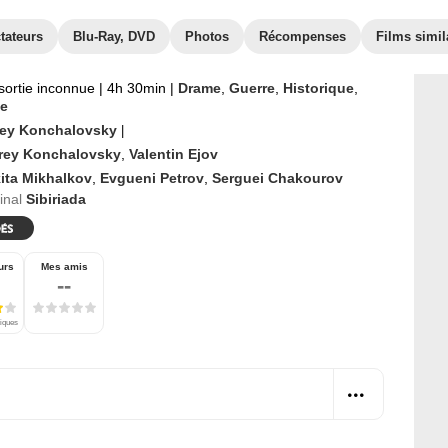
tateurs
Blu-Ray, DVD
Photos
Récompenses
Films simil
sortie inconnue
|
4h 30min
|
Drame
,
Guerre
,
Historique
,
e
ey Konchalovsky
|
rey Konchalovsky
,
Valentin Ejov
kita Mikhalkov
,
Evgueni Petrov
,
Serguei Chakourov
ginal
Sibiriada
urs
Mes amis
--
tiques