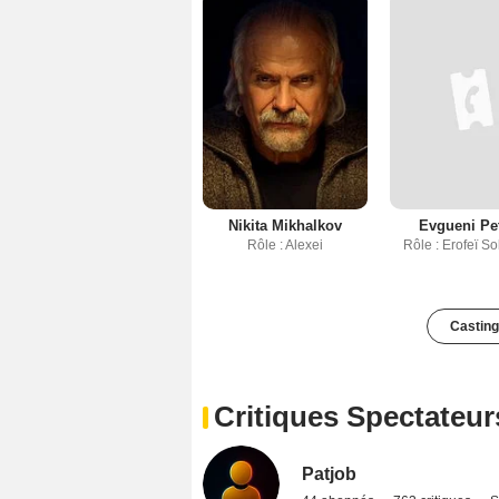
Nikita Mikhalkov
Evgueni Pe
Rôle : Alexei
Rôle : Erofeï S
Casting
Critiques Spectateur
Patjob