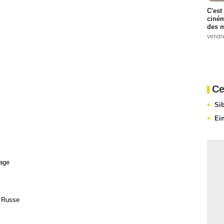
C'est
ciném
des m
vendr
Ce
Si
Ei
age
 Russe