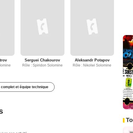
trov
Serguei Chakourov
Aleksandr Potapov
olomine
Rôle : Spiridon Solomine
Rôle : Nikolwi Solomine
 complet et équipe technique
s
To