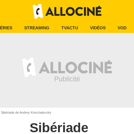
ÉRIES
STREAMING
TVACTU
VIDÉOS
VOD
Sibériade de Andrey Konchalovsky
Sibériade