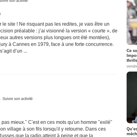
uivre son activité
9
 le site ! Ne risquant pas les redites, je vais être un
sion préalable : j’ai visionné la version « courte », de
eux autres versions plus longues ont été montées),
 jury à Cannes en 1979, face à une forte concurrence.
Ce so
’agit d’un ...
Impos
thrill
vendr
Suivre son activité
as pas mieux." C'est en ces mots qu'un homme "exilé"
n village à son fils lorsqu'il y retourne. Dans ces
Qu’es
méch
Russes que la radio atteint à peine et que la