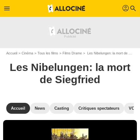
profil
menu
search
Accueil
Cinéma
Tous les films
Films Drame
Les Nibelungen: la mort de Siegfried de Fritz Lang
Les Nibelungen: la mort
de Siegfried
Accueil
News
Casting
Critiques spectateurs
VOD