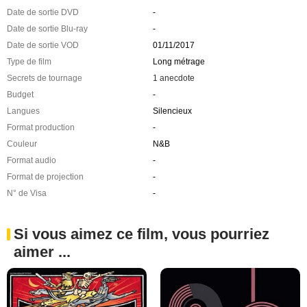
Date de sortie DVD
-
Date de sortie Blu-ray
-
Date de sortie VOD
01/11/2017
Type de film
Long métrage
Secrets de tournage
1 anecdote
Budget
-
Langues
Silencieux
Format production
-
Couleur
N&B
Format audio
-
Format de projection
-
N° de Visa
-
Si vous aimez ce film, vous pourriez
aimer ...