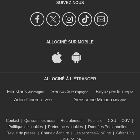
SUIVEZ-NOUS
ALLOCINÉ SUR MOBILE
ALLOCINÉ À L'ÉTRANGER
Filmstarts
SensaCine
Beyazperde
Allemagne
Espagne
Turquie
AdoroCinema
Sensacine México
Brésil
Mexique
Contact
|
Qui sommes-nous
|
Recrutement
|
Publicité
|
CGU
|
CGV
|
Politique de cookies
|
Préférences cookies
|
Données Personnelles
|
Revue de presse
|
Charte d'écriture
|
Les services AlloCiné
|
Gérer Utiq
|
©AlloCiné