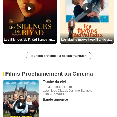
Les Silences de Riyad Bande-annonce VO STFR
Les Matins merveilleux Bande-annonce VF
Bandes-annonces à ne pas manquer
Films Prochainement au Cinéma
Tombé du ciel
de Mohamed Hamidi
avec Ilyes Djadel, Josiane Balasko
Film - Comédie
Bande-annonce