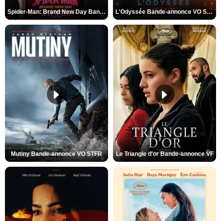
Spider-Man: Brand New Day Bande-annonce VO STFR
L'Odyssée Bande-annonce VO STFR
Mutiny Bande-annonce VO STFR
Le Triangle d'or Bande-annonce VF