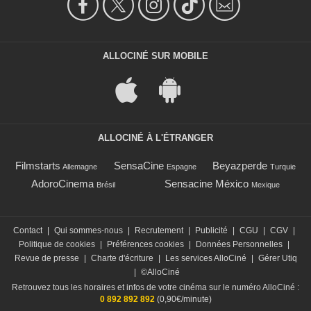
ALLOCINÉ SUR MOBILE
ALLOCINÉ À L'ÉTRANGER
Filmstarts
SensaCine
Beyazperde
Allemagne
Espagne
Turquie
AdoroCinema
Sensacine México
Brésil
Mexique
Contact
|
Qui sommes-nous
|
Recrutement
|
Publicité
|
CGU
|
CGV
|
Politique de cookies
|
Préférences cookies
|
Données Personnelles
|
Revue de presse
|
Charte d'écriture
|
Les services AlloCiné
|
Gérer Utiq
|
©AlloCiné
Retrouvez tous les horaires et infos de votre cinéma sur le numéro AlloCiné :
0 892 892 892
(0,90€/minute)