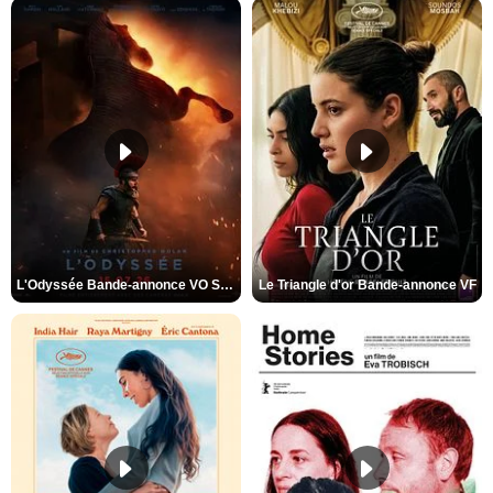
L'Odyssée Bande-annonce VO STFR
Le Triangle d'or Bande-annonce VF