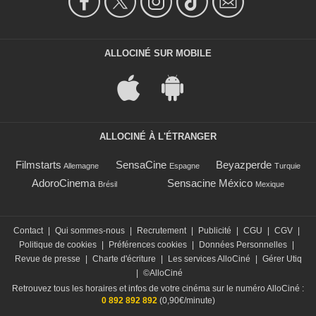
ALLOCINÉ SUR MOBILE
ALLOCINÉ À L'ÉTRANGER
Filmstarts
SensaCine
Beyazperde
Allemagne
Espagne
Turquie
AdoroCinema
Sensacine México
Brésil
Mexique
Contact
|
Qui sommes-nous
|
Recrutement
|
Publicité
|
CGU
|
CGV
|
Politique de cookies
|
Préférences cookies
|
Données Personnelles
|
Revue de presse
|
Charte d'écriture
|
Les services AlloCiné
|
Gérer Utiq
|
©AlloCiné
Retrouvez tous les horaires et infos de votre cinéma sur le numéro AlloCiné :
0 892 892 892
(0,90€/minute)