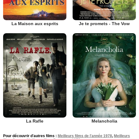
La Maison aux esprits
Je te promets - The Vow
La Rafle
Melancholia
Pour découvrir d'autres films :
Meilleurs films de l'année 1978
,
Meilleurs