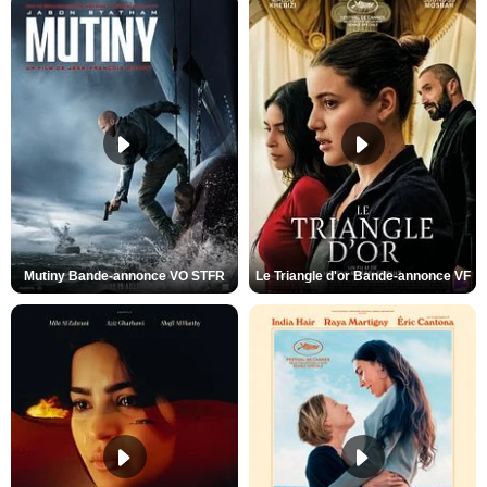
Mutiny Bande-annonce VO STFR
Le Triangle d'or Bande-annonce VF