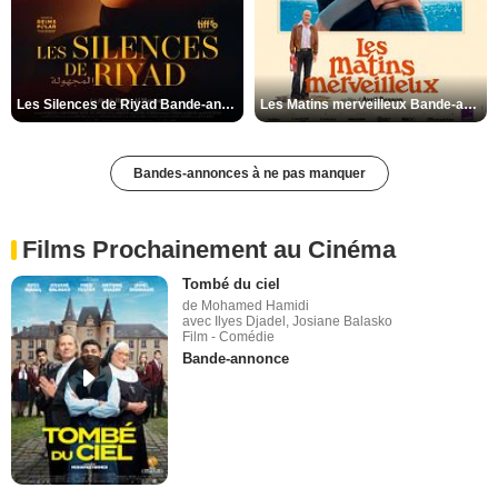
Les Silences de Riyad Bande-annonce VO STFR
Les Matins merveilleux Bande-annonce VF
Bandes-annonces à ne pas manquer
Films Prochainement au Cinéma
Tombé du ciel
de Mohamed Hamidi
avec Ilyes Djadel, Josiane Balasko
Film - Comédie
Bande-annonce