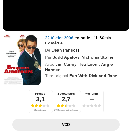
22 février 2006
en salle
|
1h 30min
|
Comédie
De
Dean Parisot
|
Par
Judd Apatow
,
Nicholas Stoller
Avec
Jim Carrey
,
Tea Leoni
,
Angie
Harmon
Titre original
Fun With Dick and Jane
Presse
Spectateurs
Mes amis
3,1
2,7
--
23 critiques
5403 notes, 361 critiques
VOD