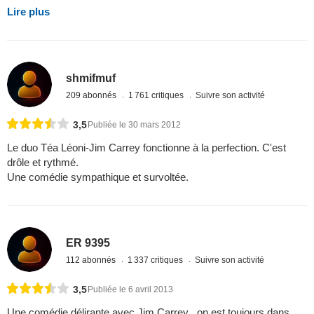
Lire plus
shmifmuf
209 abonnés
1 761 critiques
Suivre son activité
3,5
Publiée le 30 mars 2012
Le duo Téa Léoni-Jim Carrey fonctionne à la perfection. C'est
drôle et rythmé.
Une comédie sympathique et survoltée.
ER 9395
112 abonnés
1 337 critiques
Suivre son activité
3,5
Publiée le 6 avril 2013
Une comédie délirante avec Jim Carrey , on est toujours dans