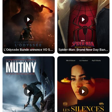
L'Odyssée Bande-annonce VO STFR
Spider-Man: Brand New Day Bande-annonce VO STFR