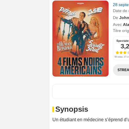
28 sept
Date de 
De
John
Avec
Al
Titre ori
Spectate
3,
94 notes, 17 cr
STREA
Synopsis
Un étudiant en médecine s’éprend d’u