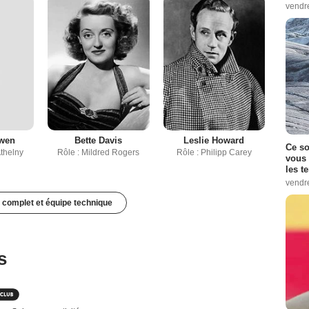
vendr
Owen
Bette Davis
Leslie Howard
Ce so
Athelny
Rôle : Mildred Rogers
Rôle : Philipp Carey
vous 
les t
vendr
 complet et équipe technique
s