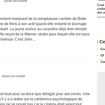
s
Suivre son activité
C'est
ciném
des m
vendr
ablement marquant de la somptueuse carrière de Bette
ne de films à son actif quand elle entame le tournage
mwell. La jeune actrice au caractère déjà bien trempé
lle reçoit de la Warner, studio pour lequel elle est sous
iversal. C'est John ...
Ce
Es
Of
Ca
Suivre son activité
tant loué pour sa force que dénigré pour ses excès. Une
'il y a à redire sur la cohérence psychologique de
on ne se posait pas car le cinéma était avant tout