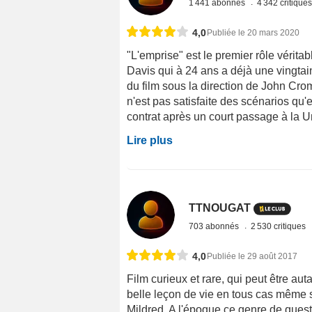
1 441 abonnés
4 342 critique
4,0
Publiée le 20 mars 2020
"L'emprise" est le premier rôle vérit
Davis qui à 24 ans a déjà une vingtai
du film sous la direction de John Cro
n'est pas satisfaite des scénarios qu'e
contrat après un court passage à la Un
Lire plus
TTNOUGAT
703 abonnés
2 530 critiques
4,0
Publiée le 29 août 2017
Film curieux et rare, qui peut être au
belle leçon de vie en tous cas même s
Mildred. A l'époque ce genre de questi