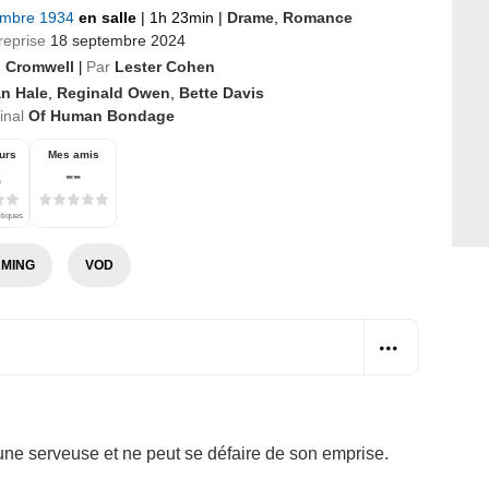
embre 1934
en salle
|
1h 23min
|
Drame
,
Romance
reprise
18 septembre 2024
 Cromwell
Par
Lester Cohen
|
an Hale
,
Reginald Owen
,
Bette Davis
ginal
Of Human Bondage
urs
Mes amis
2
--
itiques
MING
VOD
ne serveuse et ne peut se défaire de son emprise.