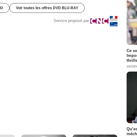
OD
Voir toutes les offres DVD BLU-RAY
Service proposé par
Ce so
Impos
thrill
vendr
Qu’es
méch