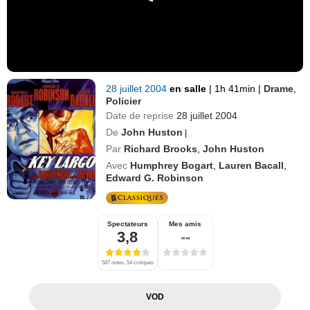
28 juillet 2004
en salle
|
1h 41min
|
Drame
,
Policier
Date de reprise
28 juillet 2004
De
John Huston
|
Par
Richard Brooks
,
John Huston
Avec
Humphrey Bogart
,
Lauren Bacall
,
Edward G. Robinson
Spectateurs
Mes amis
3,8
--
587 notes, 54 critiques
VOD