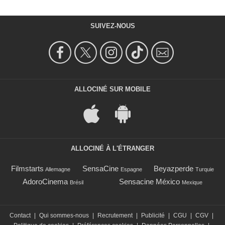
SUIVEZ-NOUS
ALLOCINÉ SUR MOBILE
ALLOCINÉ À L'ÉTRANGER
Filmstarts
SensaCine
Beyazperde
Allemagne
Espagne
Turquie
AdoroCinema
Sensacine México
Brésil
Mexique
Contact
|
Qui sommes-nous
|
Recrutement
|
Publicité
|
CGU
|
CGV
|