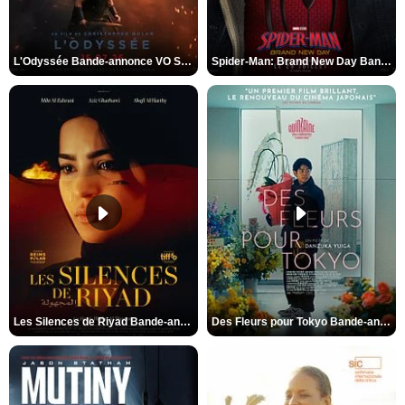
L'Odyssée Bande-annonce VO STFR
Spider-Man: Brand New Day Bande-annonce VO STFR
Les Silences de Riyad Bande-annonce VO STFR
Des Fleurs pour Tokyo Bande-annonce VO STFR