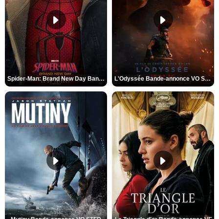
Spider-Man: Brand New Day Bande-annonce VO STFR
L'Odyssée Bande-annonce VO STFR