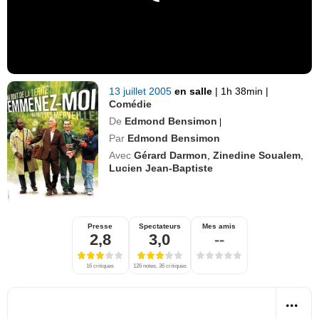
13 juillet 2005
en salle
|
1h 38min
|
Comédie
De
Edmond Bensimon
|
Par
Edmond Bensimon
Avec
Gérard Darmon
,
Zinedine Soualem
,
Lucien Jean-Baptiste
Presse
Spectateurs
Mes amis
2,8
3,0
--
16 critiques
126 notes, 36 critiques