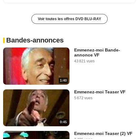
Voir toutes les offres DVD BLU-RAY
Bandes-annonces
Emmenez-moi Bande-
annonce VF
43 821 vues
1:40
Emmenez-moi Teaser VF
5 672 vues
0:45
Emmenez-moi Teaser (2) VF