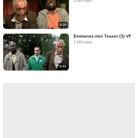
2 495 vues
0:28
Emmenez-moi Teaser (3) VF
2 265 vues
0:43