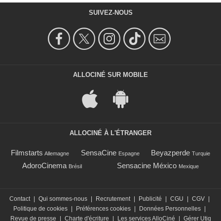
SUIVEZ-NOUS
ALLOCINÉ SUR MOBILE
ALLOCINÉ À L'ÉTRANGER
Filmstarts
SensaCine
Beyazperde
Allemagne
Espagne
Turquie
AdoroCinema
Sensacine México
Brésil
Mexique
Contact
|
Qui sommes-nous
|
Recrutement
|
Publicité
|
CGU
|
CGV
|
Politique de cookies
|
Préférences cookies
|
Données Personnelles
|
Revue de presse
|
Charte d'écriture
|
Les services AlloCiné
|
Gérer Utiq