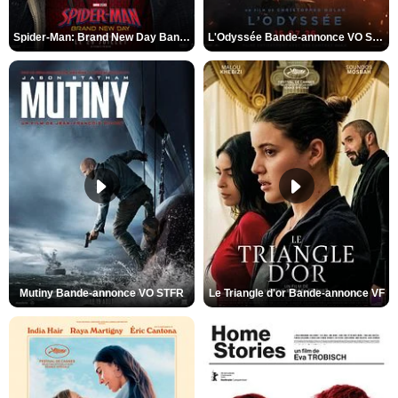
Spider-Man: Brand New Day Bande-annonce VO STFR
L'Odyssée Bande-annonce VO STFR
Mutiny Bande-annonce VO STFR
Le Triangle d'or Bande-annonce VF