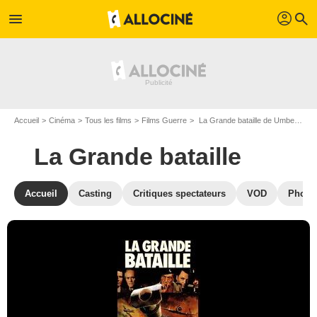
profil
menu
search
Accueil
Cinéma
Tous les films
Films Guerre
La Grande bataille de Umberto Lenzi
La Grande bataille
Accueil
Casting
Critiques spectateurs
VOD
Photo