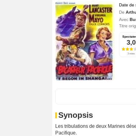
Date de 
De
Arth
Avec
Bu
Titre ori
Spectate
3,0
3 notes
Synopsis
Les tribulations de deux Marines dés
Pacifique.