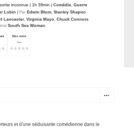
sortie inconnue
|
1h 39min
|
Comédie
,
Guerre
ur Lubin
Par
Edwin Blum
,
Stanley Shapiro
|
rt Lancaster
,
Virginia Mayo
,
Chuck Connors
ginal
South Sea Woman
urs
Mes amis
--
erteurs et d'une séduisante comédienne dans le