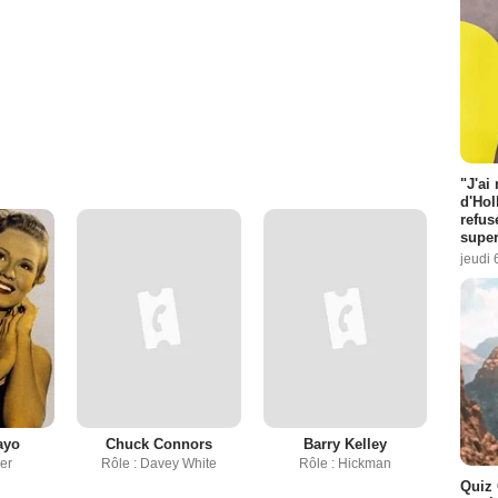
"J'ai
d'Hol
refus
super
jeudi 
ayo
Chuck Connors
Barry Kelley
ger
Rôle : Davey White
Rôle : Hickman
Quiz 