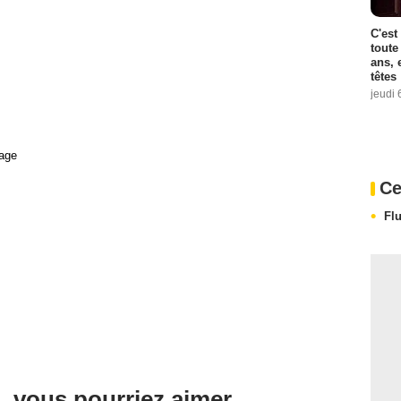
C'est
toute
ans, 
têtes
jeudi 
age
Ce
Fl
, vous pourriez aimer ...