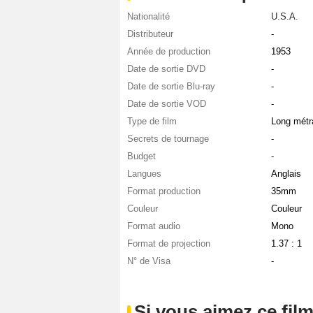
Nationalité
U.S.A.
Distributeur
-
Année de production
1953
Date de sortie DVD
-
Date de sortie Blu-ray
-
Date de sortie VOD
-
Type de film
Long métr
Secrets de tournage
-
Budget
-
Langues
Anglais
Format production
35mm
Couleur
Couleur
Format audio
Mono
Format de projection
1.37 : 1
N° de Visa
-
Si vous aimez ce film