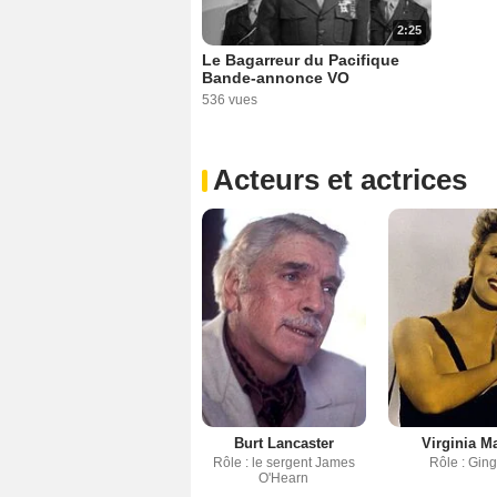
2:25
Le Bagarreur du Pacifique
Bande-annonce VO
536 vues
Acteurs et actrices
Burt Lancaster
Virginia M
Rôle : le sergent James
Rôle : Gin
O'Hearn