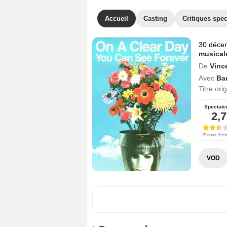
Accueil
Casting
Critiques spec
30 déce
musical
De
Vinc
Avec
Ba
Titre ori
Spectate
2,7
35 notes, 5 cri
VOD