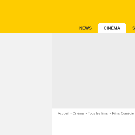
NEWS
CINÉMA
S
Accueil
Cinéma
Tous les films
Films Comédie