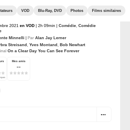
tateurs
VOD
Blu-Ray, DVD
Photos
Films similaires
mbre 2021
en VOD
|
2h 09min
|
Comédie
,
Comédie
e
ente Minnelli
Par
Alan Jay Lerner
|
rbra Streisand
,
Yves Montand
,
Bob Newhart
ginal
On a Clear Day You Can See Forever
urs
Mes amis
--
tiques