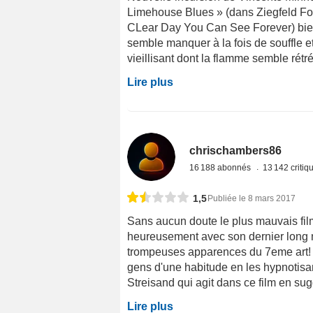
Limehouse Blues » (dans Ziegfeld Fol
CLear Day You Can See Forever) bien
semble manquer à la fois de souffle et 
vieillisant dont la flamme semble rétr
Lire plus
chrischambers86
16 188 abonnés
13 142 criti
1,5
Publiée le 8 mars 2017
Sans aucun doute le plus mauvais film 
heureusement avec son dernier long mè
trompeuses apparences du 7eme art! E
gens d'une habitude en les hypnotisa
Streisand qui agit dans ce film en sug
Lire plus