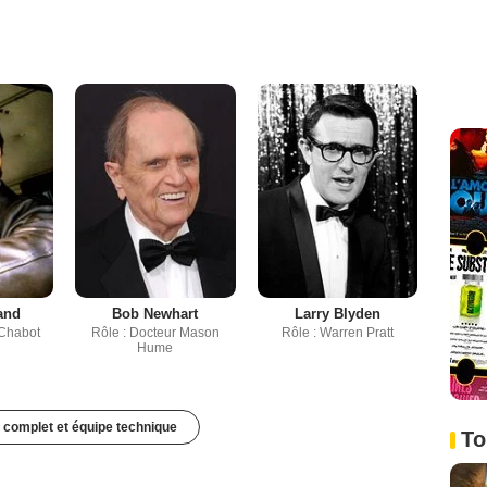
and
Bob Newhart
Larry Blyden
 Chabot
Rôle : Docteur Mason
Rôle : Warren Pratt
Hume
 complet et équipe technique
To