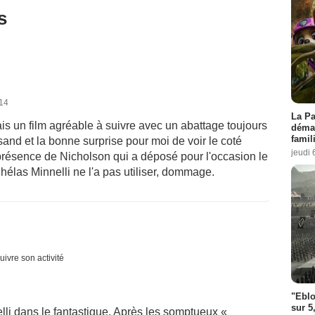
s
014
La Pa
 un film agréable à suivre avec un abattage toujours
démar
famil
and et la bonne surprise pour moi de voir le coté
jeudi 
présence de Nicholson qui a déposé pour l'occasion le
hélas Minnelli ne l'a pas utiliser, dommage.
uivre son activité
"Eblo
sur 5
li dans le fantastique. Après les somptueux «