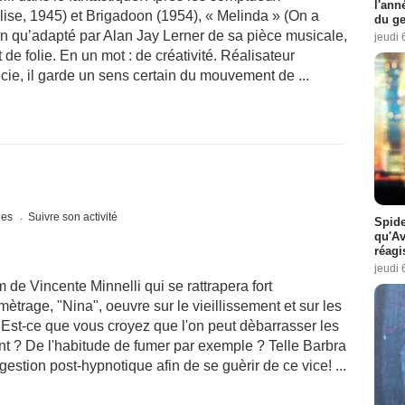
l'ann
ise, 1945) et Brigadoon (1954), « Melinda » (On a
du ge
 qu’adapté par Alan Jay Lerner de sa pièce musicale,
jeudi 
de folie. En un mot : de créativité. Réalisateur
écie, il garde un sens certain du mouvement de ...
ques
Suivre son activité
Spide
qu'A
réagi
jeudi 
de Vincente Minnelli qui se rattrapera fort
trage, "Nina", oeuvre sur le vieillissement et sur les
st-ce que vous croyez que l'on peut dèbarrasser les
nt ? De l'habitude de fumer par exemple ? Telle Barbra
gestion post-hypnotique afin de se guèrir de ce vice! ...