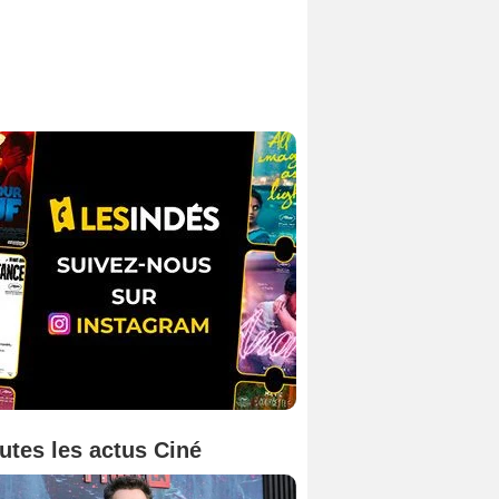
utes les actus Ciné