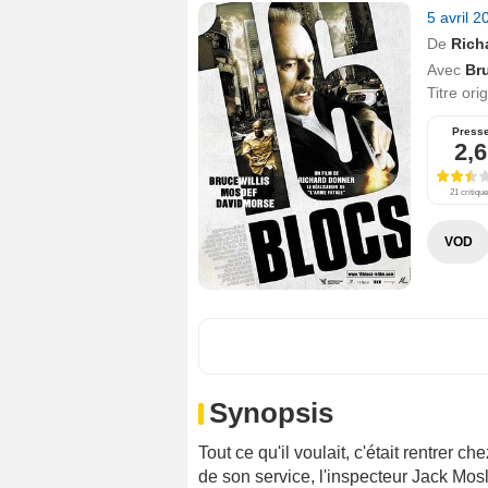
5 avril 
De
Rich
Avec
Bru
Titre ori
Press
2,6
21 critiqu
VOD
Synopsis
Tout ce qu'il voulait, c'était rentrer ch
de son service, l'inspecteur Jack Mosle