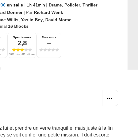
2006
en salle
|
1h 41min
|
Drame
,
Policier
,
Thriller
ard Donner
Par
Richard Wenk
|
ce Willis
,
Yasiin Bey
,
David Morse
ginal
16 Blocks
e
Spectateurs
Mes amis
2,8
--
es
5921 notes, 413 critiques
ez lui et prendre un verre tranquille, mais juste à la fin
y se voit confier une petite mission. Il doit escorter