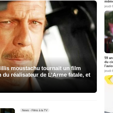
même
jeudi 
59 an
du ci
l'avi
illis moustachu tournait un film
jeudi 
n du réalisateur de L’Arme fatale, et
News - Films à la TV