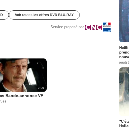
OD
Voir toutes les offres DVD BLU-RAY
Service proposé par
Netfl
prend
nouve
jeudi 
2:00
ocs Bande-annonce VF
vues
"C'éta
Holla