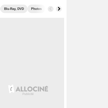
Blu-Ray, DVD
Photos
Secrets de tournage
Box Office