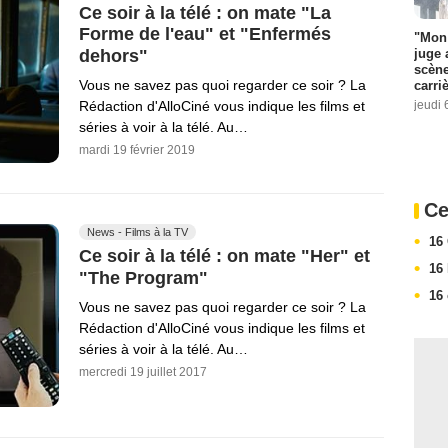
Ce soir à la télé : on mate "La
Forme de l'eau" et "Enfermés
"Mon 
juge 
dehors"
scène
Vous ne savez pas quoi regarder ce soir ? La
carri
jeudi 
Rédaction d'AlloCiné vous indique les films et
séries à voir à la télé. Au…
mardi 19 février 2019
Ce
News - Films à la TV
16
Ce soir à la télé : on mate "Her" et
16
"The Program"
16
Vous ne savez pas quoi regarder ce soir ? La
Rédaction d'AlloCiné vous indique les films et
séries à voir à la télé. Au…
mercredi 19 juillet 2017