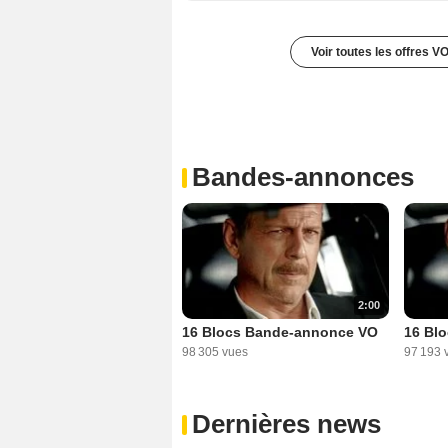
Voir toutes les offres V
Bandes-annonces
2:00
16 Blocs Bande-annonce VO
16 Bl
98 305 vues
97 193 
Dernières news