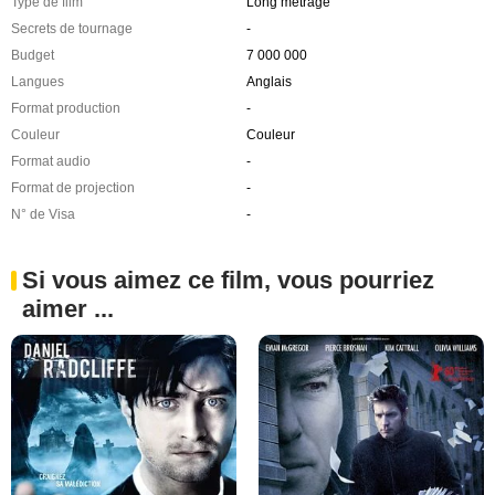
Type de film
Long métrage
Secrets de tournage
-
Budget
7 000 000
Langues
Anglais
Format production
-
Couleur
Couleur
Format audio
-
Format de projection
-
N° de Visa
-
Si vous aimez ce film, vous pourriez
aimer ...