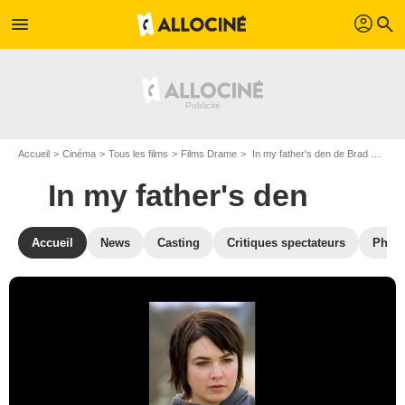
profil
menu
search
Accueil
Cinéma
Tous les films
Films Drame
In my father's den de Brad McGann
In my father's den
Accueil
News
Casting
Critiques spectateurs
Phot