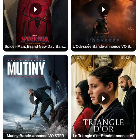
Spider-Man: Brand New Day Bande-annonce VO STFR
L'Odyssée Bande-annonce VO STFR
Mutiny Bande-annonce VO STFR
Le Triangle d'or Bande-annonce VF