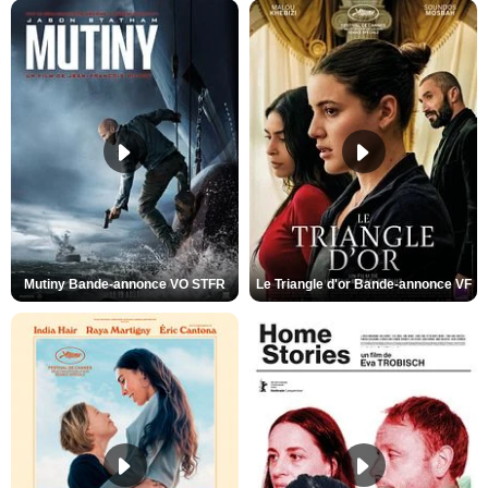
Mutiny Bande-annonce VO STFR
Le Triangle d'or Bande-annonce VF