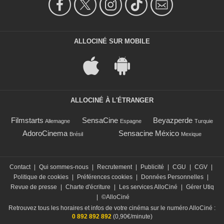
ALLOCINÉ SUR MOBILE
ALLOCINÉ À L'ÉTRANGER
Filmstarts
SensaCine
Beyazperde
Allemagne
Espagne
Turquie
AdoroCinema
Sensacine México
Brésil
Mexique
Contact
|
Qui sommes-nous
|
Recrutement
|
Publicité
|
CGU
|
CGV
|
Politique de cookies
|
Préférences cookies
|
Données Personnelles
|
Revue de presse
|
Charte d'écriture
|
Les services AlloCiné
|
Gérer Utiq
|
©AlloCiné
Retrouvez tous les horaires et infos de votre cinéma sur le numéro AlloCiné :
0 892 892 892
(0,90€/minute)