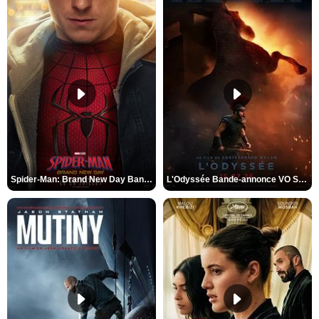
Spider-Man: Brand New Day Bande-annonce VO STFR
L'Odyssée Bande-annonce VO STFR