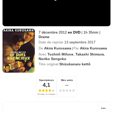
7 décembre 2012
en DVD
|
1h 35min
|
Drame
Date de reprise
13 septembre 2017
De
Akira Kurosawa
Par
Akira Kurosawa
|
Avec
Toshirô Mifune
,
Takashi Shimura
,
Noriko Sengoku
Titre original
Shizukanaru kettô
Spectateurs
Mes amis
4,1
--
62 notes, 11 critiques