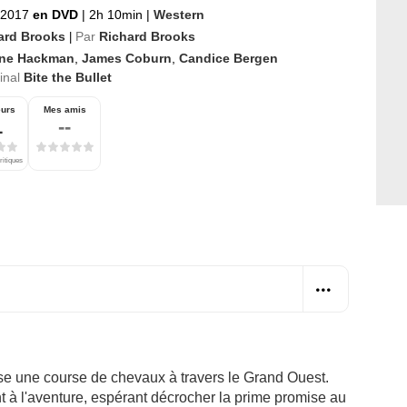
 2017
en DVD
|
2h 10min
|
Western
ard Brooks
Par
Richard Brooks
|
ne Hackman
,
James Coburn
,
Candice Bergen
ginal
Bite the Bullet
eurs
Mes amis
1
--
ritiques
se une course de chevaux à travers le Grand Ouest.
 à l'aventure, espérant décrocher la prime promise au