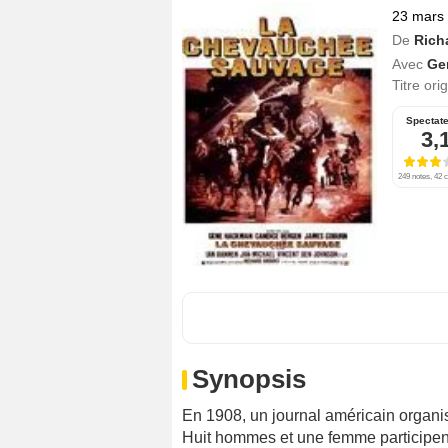
23 mars
De
Rich
Avec
Ge
Titre ori
Spectat
3,
249 notes, 42 c
Synopsis
En 1908, un journal américain organi
Huit hommes et une femme participent