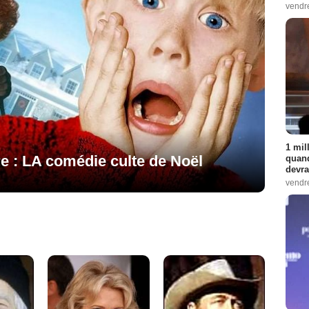
vendr
1 mil
e : LA comédie culte de Noël
quand
devra
vendr