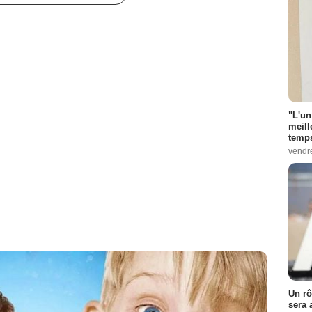
"L'un
meill
temps
vendr
Un rô
sera 