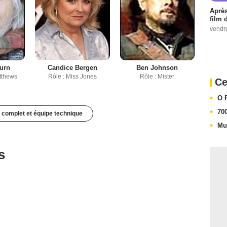
Après
film 
vendr
urn
Candice Bergen
Ben Johnson
tthews
Rôle : Miss Jones
Rôle : Mister
Ce
O 
70
 complet et équipe technique
Mu
s