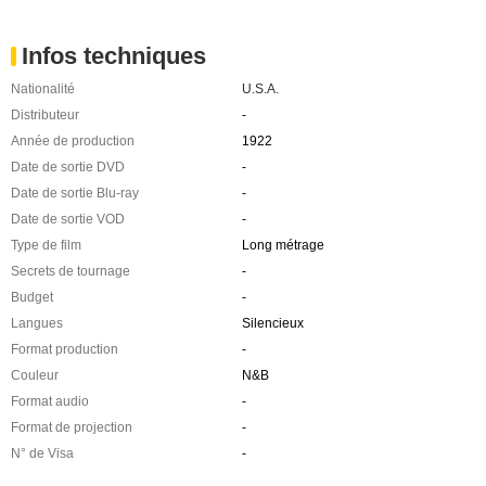
Infos techniques
Nationalité
U.S.A.
Distributeur
-
Année de production
1922
Date de sortie DVD
-
Date de sortie Blu-ray
-
Date de sortie VOD
-
Type de film
Long métrage
Secrets de tournage
-
Budget
-
Langues
Silencieux
Format production
-
Couleur
N&B
Format audio
-
Format de projection
-
N° de Visa
-