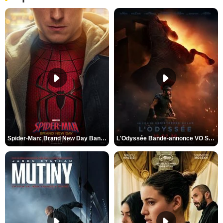
Spider-Man: Brand New Day Bande-annonce VO STFR
L'Odyssée Bande-annonce VO STFR