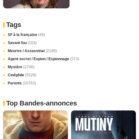
Tags
SF à la française
(49)
Savant fou
(103)
Meurtre / Assassinat
(2189)
Agent secret / Espion / Espionnage
(573)
Mystère
(2746)
Cinéphile
(5528)
Parents
(10763)
Top Bandes-annonces